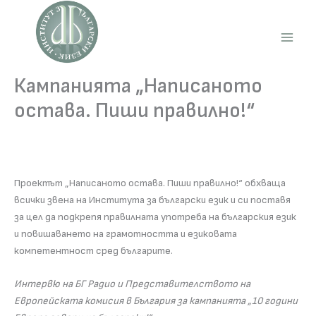
Skip
to
content
Main
Men
Кампанията „Написаното
остава. Пиши правилно!“
Проектът „Написаното остава. Пиши правилно!“ обхваща
всички звена на Института за български език и си поставя
за цел да подкрепя правилната употреба на българския език
и повишаването на грамотността и езиковата
компетентност сред българите.
Интервю на БГ Радио и Представителството на
Европейската комисия в България за кампанията „10 години