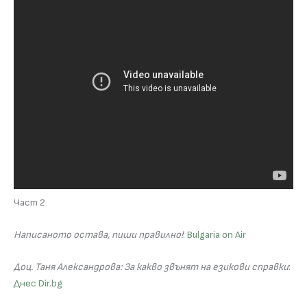
Част 2
Написаното остава, пиши правилно!
:
Bulgaria on Air
Доц. Таня Александрова: За какво звънят на езикови справки
:
Днес Dir.bg