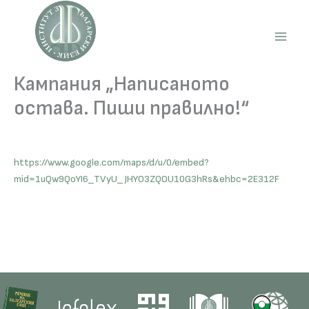
Skip
to
content
Main
Men
Кампания „Написаното
остава. Пиши правилно!“
https://www.google.com/maps/d/u/0/embed?
mid=1uQw9QoYI6_TVyU_JHYO3ZQOU10G3hRs&ehbc=2E312F