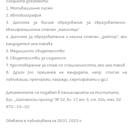
следните документи:
1. Мотивационно писмо
2. Автобиография
3. Диплома за висше образование за образователно-
квалификационна степен „магистър“
4. Диплома за образователна и научна степен „доктор“, ако
кандидатът има такава
5. Медицинско свидетелство
6. Свидетелство за съдимост
7. Удостоверение за стаж по специалността, ако има такъв
8. Други (по преценка на кандидата, напр. списък на
публикации, препоръки, награди, сертификати и др.).
Документите се подават в канцеларията на Института,
бул. „Шипченски проход“ № 52, бл. 17, ет. 5, ст. 504, тел. 02
872–23–02.
Обявата е публикувана на 26.01.2023 г.