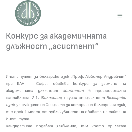
Skip
to
content
Main
Men
Конкурс за академичната
длъжност „асистент“
Институтът за български език „Проф. Любомир Андрейчин“
при БАН – София обявява конкурс за заемане на
академичната длъжност
асистент
в професионално
направление 2.1.
Филология
, научна специалност
Български
език
, за нуждите на Секцията за история на българския език,
със срок 1 месец от публикуването на обявата на сайта на
Института.
Кандидатите подават заявление, към което прилагат