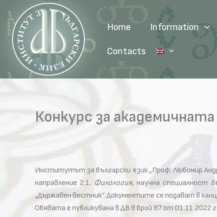
Skip
to
Home
Information
content
Contacts
Конкурс за академичнат
Институтът за български език „Проф. Любомир Андр
направление 2.1.
Филология
, научна специалност
Б
„Държавен вестник“. Документите се подават в канцел
Обявата е публикувана в ДВ в брой 87 от 01.11.2022 г