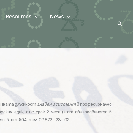
Resources
News
Search
емичната длъжност
главен асистент
в професионално
рския език, със срок 2 месеца от обнародването в
т. 5, ст. 504, тел. 02 872–23–02.