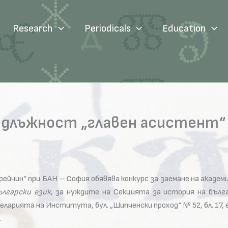
Research
Periodicals
Education
а длъжност „главен асистент“
ейчин“ при БАН – София обявява конкурс за заемане на акад
ългарски език
, за нуждите на Секцията за история на бълга
арията на Института, бул. „Шипченски проход“ № 52, бл. 17, е
.