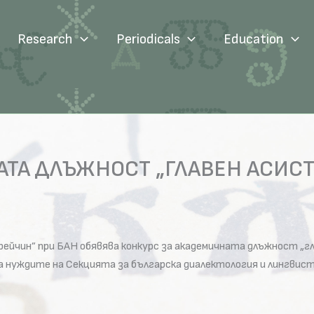
Research
Periodicals
Education
ТА ДЛЪЖНОСТ „ГЛАВЕН АСИСТ
ейчин” при БАН обявява конкурс за академичната длъжност „г
 за нуждите на Секцията за българска диалектология и лингвис