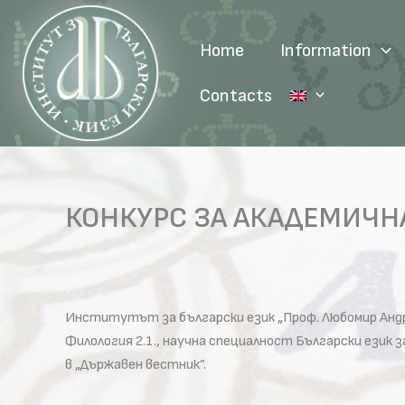
Skip
to
Home
Information
content
Contacts
КОНКУРС ЗА АКАДЕМИЧНА
Институтът за български език „Проф. Любомир Андр
Филология 2.1., научна специалност Български език
в „Държавен вестник”.