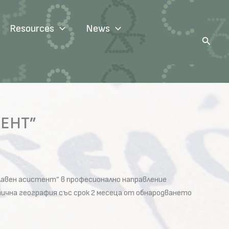
Resources
News
Search
ЕНТ”
лавен асистент” в професионално направление
тична география със срок 2 месеца от обнародването