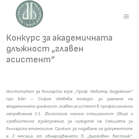
Skip
to
content
Main
Men
Конкурс за академичната
длъжност „главен
асистент“
Институтът за български език „Проф. Любомир Андрейчин“
при БАН – София обявява конкурс за заемане на
академичната длъжност
главен асистент
в професионално
направление 2.1.
Филология
, научна специалност
Общо и
сравнително езикознание
, за нуждите на Секцията за
българска етимология. Срокът за подаване на документите
е 2 месеца от обнародването в „Държавен вестник“.