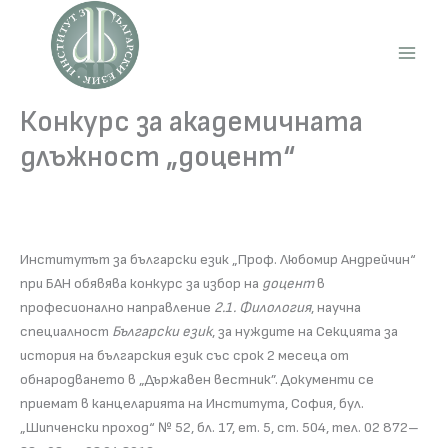
Skip
to
content
Main
Men
Конкурс за академичната
длъжност „доцент“
Институтът за български език „Проф. Любомир Андрейчин“
при БАН обявява конкурс за избор на
доцент
в
професионално направление
2.1. Филология
, научна
специалност
Български език
, за нуждите на Секцията за
история на българския език със срок 2 месеца от
обнародването в „Държавен вестник”. Документи се
приемат в канцеларията на Института, София, бул.
„Шипченски проход“ № 52, бл. 17, ет. 5, ст. 504, тел. 02 872–