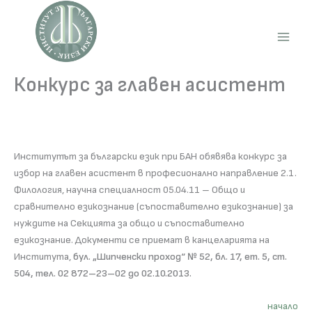
Skip
to
content
Main
Men
Конкурс за главен асистент
Институтът за български език при БАН обявява конкурс за
избор на главен асистент в професионално направление 2.1.
Филология, научна специалност 05.04.11 – Общо и
сравнително езикознание (съпоставително езикознание) за
нуждите на Секцията за общо и съпоставително
езикознание. Документи се приемат в канцеларията на
Института,
бул. „Шипченски проход“ № 52, бл. 17, ет. 5, ст.
504, тел. 02 872–23–02 до 02.10.2013.
начало