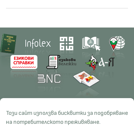
Contacts
Research
Този сайт използва бисквитки за подобряване
Management
Projects
Education
Resources
на потребителското преживяване.
Administration
Periodicals
PhD Programmes
RBE