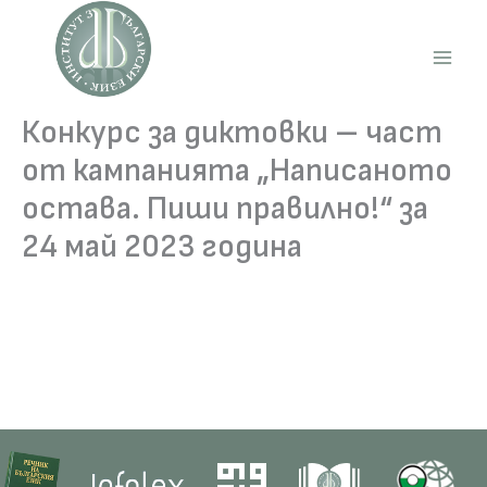
Skip
to
content
Main
Men
Конкурс за диктовки – част
от кампанията „Написаното
остава. Пиши правилно!“ за
24 май 2023 година