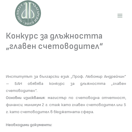
Skip
to
content
Main
Men
Конкурс за длъжността
„главен счетоводител“
Институтът за български език „Проф. Любомир Андрейчин“
– БАН обявява конкурс за длъжността „главен
счетоводител“.
Основни изисквания:
магистър по счетоводна отчетност,
финанси; минимум 2 г. стаж като главен счетоводител или 5
г. като счетоводител в бюджетната сфера.
Необходими документи: