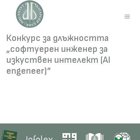
Skip
to
content
Main
Men
Конкурс за длъжността
„софтуерен инженер за
изкуствен интелект (AI
engeneer)“