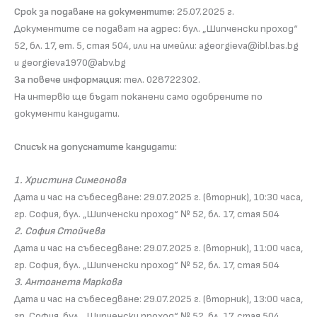
Срок за подаване на документите:
25.07.2025 г.
Документите се подават на адрес: бул. „Шипченски проход“
52, бл. 17, ет. 5, стая 504, или на имейли: ageorgieva@ibl.bas.bg
и georgieva1970@abv.bg
За повече информация:
тел. 028722302.
На интервю ще бъдат поканени само одобрените по
документи кандидати.
Списък на допуснатите кандидати:
1. Христина Симеонова
Дата и час на събеседване: 29.07.2025 г. (вторник), 10:30 часа,
гр. София, бул. „Шипченски проход“ № 52, бл. 17, стая 504
2. София Стойчева
Дата и час на събеседване: 29.07.2025 г. (вторник), 11:00 часа,
гр. София, бул. „Шипченски проход“ № 52, бл. 17, стая 504
3. Антоанета Маркова
Дата и час на събеседване: 29.07.2025 г. (вторник), 13:00 часа,
гр. София, бул. „Шипченски проход“ № 52, бл. 17, стая 504