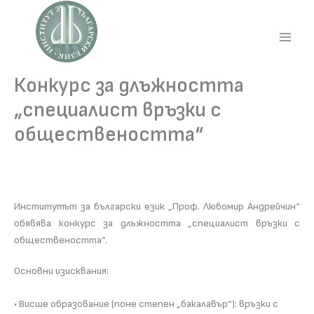
Skip
to
content
Main
Men
Конкурс за длъжността
„специалист връзки с
обществеността“
Институтът за български език „Проф. Любомир Андрейчин“
обявява конкурс за длъжността „специалист връзки с
обществеността“.
Основни изисквания:
• Висше образование (поне степен „бакалавър“): връзки с