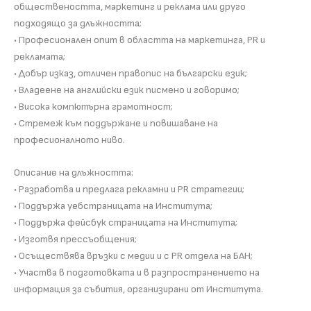
обществеността, маркетинг и реклама или друго
подходящо за длъжността;
• Професионален опит в областта на маркетинга, PR и
рекламата;
• Добър изказ, отличен правопис на български език;
• Владеене на английски език писмено и говоримо;
• Висока компютърна грамотност;
• Стремеж към поддържане и повишаване на
професионалното ниво.
Описание на длъжността:
• Разработва и предлага рекламни и PR стратегии;
• Поддържа уебстраницата на Института;
• Поддържа фейсбук страницата на Института;
• Изготвя прессъобщения;
• Осъществява връзки с медии и с PR отдела на БАН;
• Участва в подготовката и в разпространението на
информация за събития, организирани от Института.