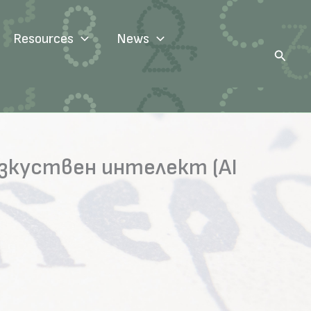
Resources
News
Search
изкуствен интелект (AI