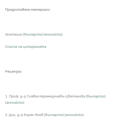
Предоставени материали:
Анотации (
български
) (
английски
)
Списък на цитиранията
Рецензии:
1. Проф. д-р Славка Керемидчиева-Цветанова (
български
)
(
английски
)
2. Доц. д-р Борян Янев (
български
) (
английски
)