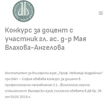
Skip
to
content
Main
Men
Конкурс за доцент с
участник гл. ас. д-р Мая
Влахова-Ангелова
Институтът за български език „Проф. Любомир Андрейчин“
при БАН – София обявява конкурс за доцент в
професионално направление 2.1.
Филология
, научна
специалност
Български език
, съгласно обявата в ДВ бр. 36
от 03.05.2019 г.