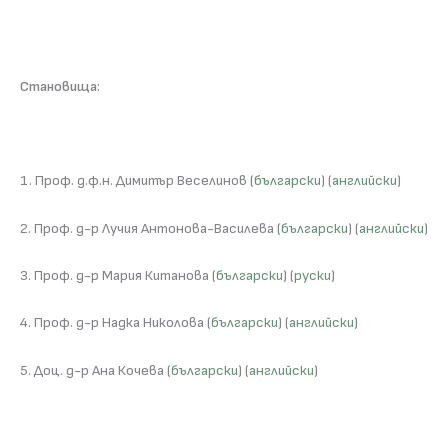
Становища:
1. Проф. д.ф.н. Димитър Веселинов (
български
) (
английски
)
2. Проф. д-р Лучия Антонова-Василева (
български
) (
английски
)
3. Проф. д-р Мария Китанова (
български
) (
руски
)
4. Проф. д-р Надка Николова (
български
) (
английски
)
5. Доц. д-р Ана Кочева (
български
) (
английски
)