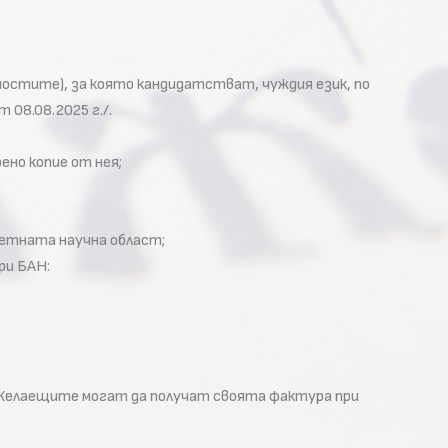
остите), за която кандидатстват, чуждия език, по
 08.08.2025 г./.
но копие от нея;
етната научна област;
ри БАН:
. Желаещите могат да получат своята фактура при