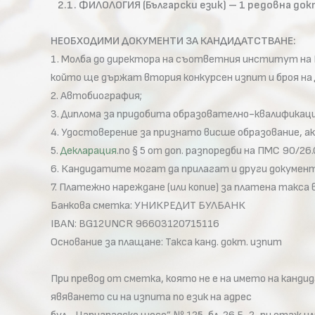
2.1. ФИЛОЛОГИЯ (Български език) – 1 редовна до
НЕОБХОДИМИ ДОКУМЕНТИ ЗА КАНДИДАТСТВАНЕ:
1. Молба до директора на съответния институт на 
който ще държат втория конкурсен изпит и броя на Дъ
2. Автобиография;
3. Диплома за придобита образователно-квалификаци
4. Удостоверение за признато висше образование, а
5.
Декларация
.по § 5 от доп. разпоредби на ПМС 90/26.
6. Кандидатите могат да прилагат и други докуме
7. Платежно нареждане (или копие) за платена такса 
Банкова сметка: УНИКРЕДИТ БУЛБАНК
IBAN: BG12UNCR 96603120715116
Основание за плащане: Такса канд. докт. изпит
При превод от сметка, която не е на името на кан
явяването си на изпита по език на адрес