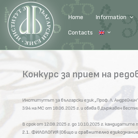
Skip
to
Home
Information
content
Contacts
Конкурс за прием на редо
Институтът за български език „Проф. Л. Андрейчин“
394 на МС от 18.06.2025 г. и обява в Държавен вестни
В срок от 12.08.2025 г. до 10.10.2025 г. кандидати
2.1. ФИЛОЛОГИЯ (Общо и сравнително езикознание