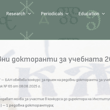
Research
Periodicals
Education
вни докторанти за учебната 2
 – БАН обявява конкурс за прием на редовни докторанти за уч
к № 65 от 08.08.2025 г.
те подават молба за участие в конкурса до директора на Инстит
) – 1 редовна докторантура;