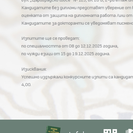
бул. „Цариградско шосе” № 125, бл. 26 Б, 2-ри етаж и
Кандидатите без дипломи представят уверение от в
оценката от защита на дипломната работа /или от
Кандидатите за докторанти се уведомяват писмено з
Изпитите ще се проведат:
по специалността от 08 до 12.12.2025 година,
по чужди езици от 15 до 19.12.2025 година.
Изисквания:
Успешно издържали конкурсните изпити са кандидати
4,00.