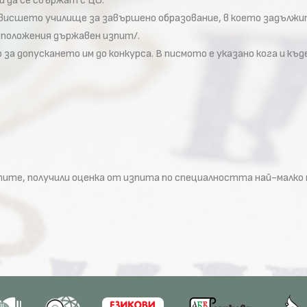
ли да се свържат с ЦО.
исшето училище за завършено образование, в което задължите
 положения държавен изпит/.
а допускането им до конкурса. В писмото е указано кога и къд
те, получили оценка от изпита по специалността най-малко мн.