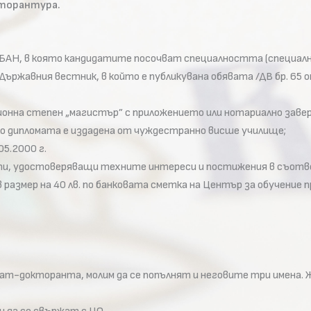
кторантура.
БАН, в която кандидатите посочват специалността (специалн
ржавния вестник, в който е публикувана обявата /ДВ бр. 65 от
онна степен „магистър” с приложението или нотариално завере
ко дипломата е издадена от чуждестранно висше училище;
05.2000 г.
нти, удостоверяващи техните интереси и постижения в съотв
в размер на 40 лв. по банковата сметка на Център за обучение п
дидат-докторанта, молим да се попълнят и неговите три имена