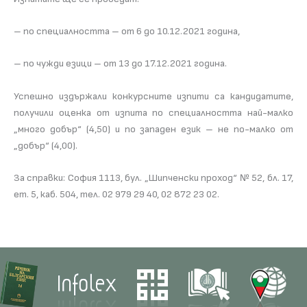
– по специалността – от 6 до 10.12.2021 година,
– по чужди езици – от 13 до 17.12.2021 година.
Успешно издържали конкурсните изпити са кандидатите,
получили оценка от изпита по специалността най-малко
„много добър“ (4,50) и по западен език – не по-малко от
„добър“ (4,00).
За справки: София 1113, бул. „Шипченски проход“ № 52, бл. 17,
ет. 5, каб. 504, тел. 02 979 29 40, 02 872 23 02.