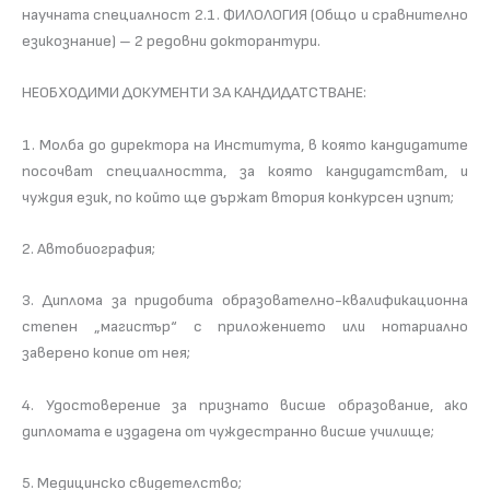
научната специалност 2.1. ФИЛОЛОГИЯ (Общо и сравнително
езикознание) – 2 редовни докторантури.
НЕОБХОДИМИ ДОКУМЕНТИ ЗА КАНДИДАТСТВАНЕ:
1. Молба до директора на Института, в която кандидатите
посочват специалността, за която кандидатстват, и
чуждия език, по който ще държат втория конкурсен изпит;
2. Автобиография;
3. Диплома за придобита образователно-квалификационна
степен „магистър“ с приложението или нотариално
заверено копие от нея;
4. Удостоверение за признато висше образование, ако
дипломата е издадена от чуждестранно висше училище;
5. Медицинско свидетелство;