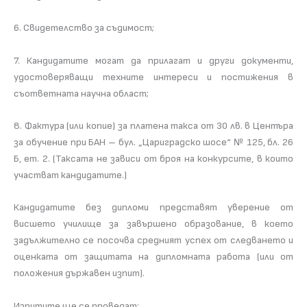
6. Свидетeлство за съдимост;
7. Кандидатите могат да прилагат и други документи,
удостоверяващи техните интереси и постижения в
съответната научна област;
8. Фактура (или копие) за платена такса от 30 лв. в Центъра
за обучение при БАН – бул. „Цариградско шосе“ № 125, бл. 26
Б, ет. 2. (Таксата не зависи от броя на конкурсите, в които
участват кандидатите.)
Кандидатите без дипломи представят уверение от
висшето училище за завършено образование, в което
задължително се посочва средният успех от следването и
оценката от защитата на дипломната работа (или от
положения държавен изпит).
Изпитите ще се проведат: