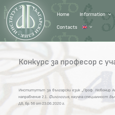
Skip
to
Home
Information
content
Contacts
Конкурс за професор с уч
Институтът за български език „Проф. Любомир Ан
направление 2.1.
Филология
, научна специалност
Бъ
ДВ, бр. 56 от 23.06.2020 г.