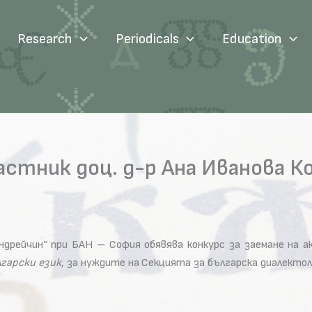
Research
Periodicals
Education
астник доц. д-р Ана Иванова К
дрейчин“ при БАН – София обявява конкурс за заемане на а
лгарски език
, за нуждите на Секцията за българска диалекто