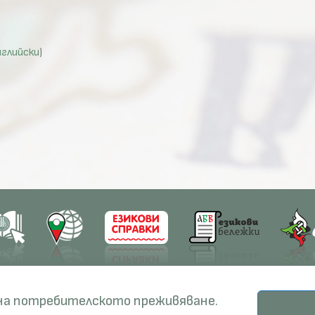
нглийски
)
earch
Education
Resources
 на потребителското преживяване.