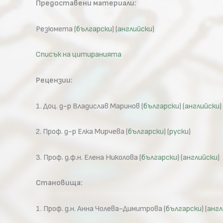
Предоставени материали:
Резюмета (
български
) (
английски
)
Списък на цитиранията
Рецензии:
1. Доц. д-р Владислав Маринов (
български
) (
английски
)
2. Проф. д-р Елка Мирчева (
български
) (
руски
)
3. Проф. д.ф.н. Елена Николова (
български
) (
английски
)
Становища:
1. Проф. д.н. Анна Чолева-Димитрова (
български
) (
англ