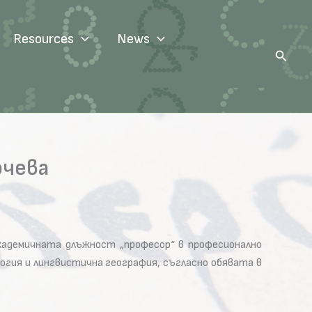
Resources
News
Search
очева
кадемичната длъжност „професор“ в професионално
логия и лингвистична география, съгласно обявата в