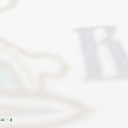
ийски
)