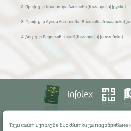
2. Проф. д-р Красимира Алексова (
български
) (
руски
)
3. Проф. д-р Лучия Антонова-Василева (
български
) (
а
4. Доц. д-р Радослав Цонев (
български
) (
английски
)
Contacts
Res
Този сайт използва бисквитки за подобряване