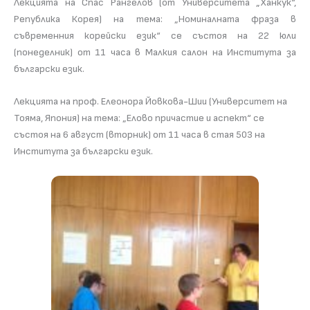
Лекцията на Спас Рангелов (от Университета „Ханкук“,
Република Корея) на тема: „Номиналната фраза в
съвременния корейски език“ се състоя на 22 юли
(понеделник) от 11 часа в Малкия салон на Института за
български език.
Лекцията на проф. Елеонора Йовкова-Шии (Университет на
Тояма, Япония) на тема: „Елово причастие и аспект“ се
състоя на 6 август (вторник) от 11 часа в стая 503 на
Института за български език.