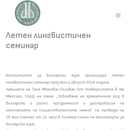
Skip
to
content
Main
Men
Летен лингвистичен
семинар
Институтът за български език организира Летен
лингвистичен семинар през юли и август 2019 година.
Лекцията на Таня Иванова-Съливан (от Университета в Ню
Мексико, САЩ) на тема: „Усвояване на граматичния род в
български и руски: прозрачност и дистрибуция на
окончанията на съществителните имена“ се проведе на
19 юли (петък) от 11 часа в Големия салон на Института за
български език.