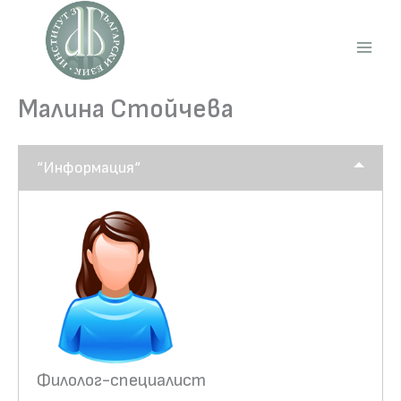
Skip
to
content
Main
Men
Малина Стойчева
“Информация“
Филолог-специалист