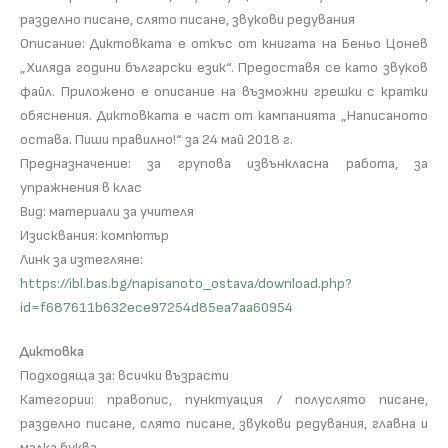
разделно писане, слято писане, звукови редувания
Описание: Диктовката е откъс от книгата на Беньо Цонев
„Хиляда години български език“. Предоставя се като звуков
файл. Приложено е описание на възможни грешки с кратки
обяснения. Диктовката е част от кампанията „Написаното
остава. Пиши правилно!“ за 24 май 2018 г.
Предназначение: за групова извънкласна работа, за
упражнения в клас
Вид: материали за учителя
Изисквания: компютър
Линк за изтегляне:
https://ibl.bas.bg/napisanoto_ostava/download.php?
id=f687611b632ece97254d85ea7aa60954
Диктовка
Подходяща за: всички възрасти
Категории: правопис, пунктуация / полуслято писане,
разделно писане, слято писане, звукови редувания, главна и
малка буква