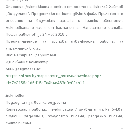
Описание: Диктовката е откъс от есето на Николай Хайтов
„За думите“. Предоставя се като звуков файл. Приложено е
описание на възможни грешки с кратки обяснения.
Диктовката е част от кампанията „Написаното остава.
Пиши правилно!” за 24 май 2018 г.
Предназначение: за групова извънкласна работа, за
упражнения в клас
Вид: материали за учителя
Изисквания: компютър
Линк за изтегляне:
https://ibl.bas.bg/napisanoto_ostava/download.php?
id=7e2155c1d6d15c7a4b4e463c0c03ab11
Диктовка
Подходяща за: всички възрасти
Категории: правопис, пунктуация / главна и малка буква,
звукови редувания, полуслято писане, разделно писане,
слято писане