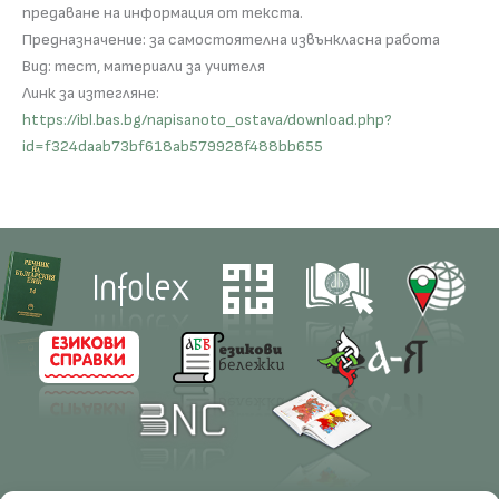
предаване на информация от текста.
Предназначение: за самостоятелна извънкласна работа
Вид: тест, материали за учителя
Линк за изтегляне:
https://ibl.bas.bg/napisanoto_ostava/download.php?
id=f324daab73bf618ab579928f488bb655