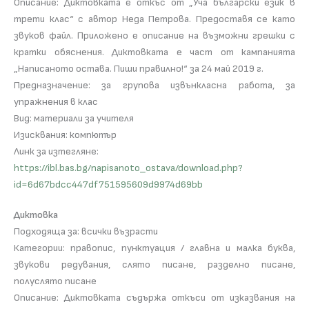
Описание: Диктовката е откъс от „Уча български език в
трети клас“ с автор Неда Петрова. Предоставя се като
звуков файл. Приложено е описание на възможни грешки с
кратки обяснения. Диктовката е част от кампанията
„Написаното остава. Пиши правилно!“ за 24 май 2019 г.
Предназначение: за групова извънкласна работа, за
упражнения в клас
Вид: материали за учителя
Изисквания: компютър
Линк за изтегляне:
https://ibl.bas.bg/napisanoto_ostava/download.php?
id=6d67bdcc447df751595609d9974d69bb
Диктовка
Подходяща за: всички възрасти
Категории: правопис, пунктуация / главна и малка буква,
звукови редувания, слято писане, разделно писане,
полуслято писане
Описание: Диктовката съдържа откъси от изказвания на