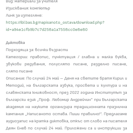
Вид: материали за учителя
Изисквания: компютър
Линк за изтегляне:
https://ibl.bas.bg/napisanoto_ostava/download.php?
id=a94e1cfb9b7c7d258a1a7558cc0e8e80
Диктовка
Подходяща за: всички възрасти
Категории: правопис, пунктуация / главна и малка буква,
звукови редувания, полуслято писане, разделно писане,
слято писане
Описание: По случай 24 май – Деня на светите братя Кирил и
Методий, на българската азбука, просвета и култура и на
славянската книжовност, през 2022 година Институтът за
български език „Проф. Любомир Андрейчин“ при Българската
академия на науките организира традиционната празнична
кампания „Написаното остава. Пиши правилно!“. Предлагаме
аудиозапис на кратка диктовка, откъс от слово на писателя
Деян Енев по случай 24 май. Приложени са и инструкции за