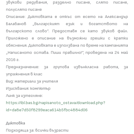
звукови редувания, разделно писане, слято писане,
полуслято писане
Описание: Диктовката е откъс от есето на Александър
Балабанов „Българският език и богатството на
българското слово“. Предоставя се като звуков файл.
Прилoжено e описание на възможни грешки с кратки
обяснения. Диктовката е използвана по време на кампанията
„Написаното остава. Пиши правилно!“, проведена на 24 май
2016 г.
Предназначение: за групова извънкласна работа, за
упражнения в клас
Вид: материали за учителя
Изисквания: компютър
Линк за изтегляне:
https://ibl.bas.bg/napisanoto_ostava/download.php?
id=da8e7d50f8299eaca614b5fbc4884d06
Диктовка
Подходяща за: всички възрасти