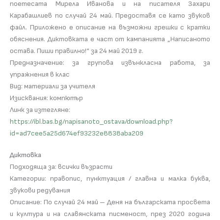
поетесата Мирела Иванова и на писателя Захари
Карабашлиев по случай 24 май. Предоставя се като звуков
файл. Приложено е описание на възможни грешки с кратки
обяснения. Диктовката е част от кампанията „Написаното
остава. Пиши правилно!“ за 24 май 2019 г.
Предназначение: за групова извънкласна работа, за
упражнения в клас
Вид: материали за учителя
Изисквания: компютър
Линк за изтегляне:
https://ibl.bas.bg/napisanoto_ostava/download.php?
id=ad7cee5a25d674ef93232e8838aba209
Диктовка
Подходяща за: всички възрасти
Категории: правопис, пунктуация / главна и малка буква,
звукови редувания
Описание: По случай 24 май – Деня на българската просвета
и култура и на славянската писменост, през 2020 година