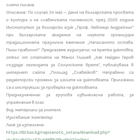
слято писане
Описание: По случай 24 май – Деня на българската просвета
и култура и на славянската писменост, през 2020 година
Институтът за български език „Проф. Любомир Андрейчин“
при Българската академия на науките организира
традиционната празнична кампания „Написаното остава.
Пиши правилно!“. Предлагаме аудиозапис на кратка диктовка,
откъс от статията на Манол Глишев „Как Найден Геров
създаде легендата за Солунските братя“, публикувана в
интернет сайта „Площад „Славейков“. Направени са
редакторски промени за целите на диктовката. Приложени
са и инструкции за проверка на диктовката.
Предназначение: за групова извънкласна работа, за
упражнения в клас
Вид: материали за учителя
Изисквания: компютър
Линк за изтегляне:
https://ibl.bas.bg/napisanoto_ostava/download.php?
id=924db02e4f74dd9ffb3fba6b023e0bb4