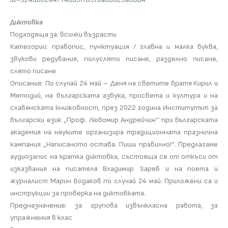
Диктовка
Подходяща за: всички възрасти
Категории: правопис, пунктуация / главна и малка буква,
звукови редувания, полуслято писане, разделно писане,
слято писане
Описание: По случай 24 май – Деня на светите братя Кирил и
Методий, на българската азбука, просвета и култура и на
славянската книжовност, през 2022 година Институтът за
български език „Проф. Любомир Андрейчин“ при Българската
академия на науките организира традиционната празнична
кампания „Написаното остава. Пиши правилно!“. Предлагаме
аудиозапис на кратка диктовка, състояща се от откъси от
изказвания на писателя Владимир Зарев и на поета и
журналист Марин Бодаков по случай 24 май. Приложени са и
инструкции за проверка на диктовката.
Предназначение: за групова извънкласна работа, за
упражнения в клас