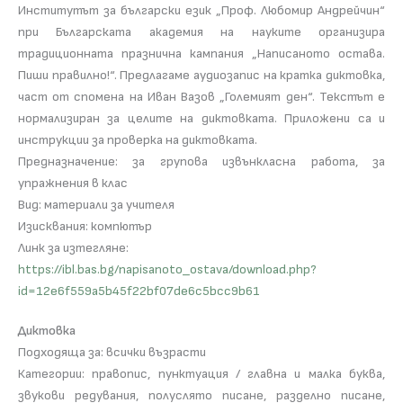
Институтът за български език „Проф. Любомир Андрейчин“
при Българската академия на науките организира
традиционната празнична кампания „Написаното остава.
Пиши правилно!“. Предлагаме аудиозапис на кратка диктовка,
част от спомена на Иван Вазов „Големият ден“. Текстът е
нормализиран за целите на диктовката. Приложени са и
инструкции за проверка на диктовката.
Предназначение: за групова извънкласна работа, за
упражнения в клас
Вид: материали за учителя
Изисквания: компютър
Линк за изтегляне:
https://ibl.bas.bg/napisanoto_ostava/download.php?
id=12e6f559a5b45f22bf07de6c5bcc9b61
Диктовка
Подходяща за: всички възрасти
Категории: правопис, пунктуация / главна и малка буква,
звукови редувания, полуслято писане, разделно писане,