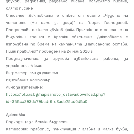
звукови редувания, разделно писане, полуслято писане,
слято писане
Описание: Диктовката е откъс от есето „Чудото на
четенето (Не само за деца)“ на Георги Господинов.
Предоставя се като звуков файл. Прилoжено e описание на
възможни грешки с кратки обяснения. Диктовката е
използвана по време на кампанията „Написаното остава.
Пиши правилно!“, проведена на 24 май 2016 г.
Предназначение: за групова извънкласна работа, за
упражнения в клас
Вид: материали за учителя
Изисквания: компютър
Линк за изтегляне:
https://ibl.bas.bg/napisanoto_ostava/download.php?
id=388ca293de79bcdf6fc3aeb25cd0d8a0
Диктовка
Подходяща за: всички възрасти
Категории: правопис, пунктуация / главна и малка буква,