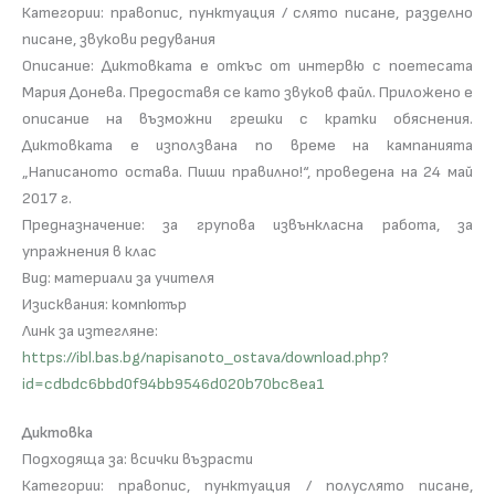
Категории: правопис, пунктуация / слято писане, разделно
писане, звукови редувания
Описание: Диктовката е откъс от интервю с поетесата
Мария Донева. Предоставя се като звуков файл. Приложено е
описание на възможни грешки с кратки обяснения.
Диктовката е използвана по време на кампанията
„Написаното остава. Пиши правилно!“, проведена на 24 май
2017 г.
Предназначение: за групова извънкласна работа, за
упражнения в клас
Вид: материали за учителя
Изисквания: компютър
Линк за изтегляне:
https://ibl.bas.bg/napisanoto_ostava/download.php?
id=cdbdc6bbd0f94bb9546d020b70bc8ea1
Диктовка
Подходяща за: всички възрасти
Категории: правопис, пунктуация / полуслято писане,