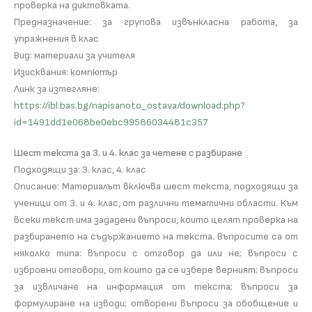
проверка на диктовката.
Предназначение: за групова извънкласна работа, за
упражнения в клас
Вид: материали за учителя
Изисквания: компютър
Линк за изтегляне:
https://ibl.bas.bg/napisanoto_ostava/download.php?
id=1491dd1e068be0ebc99586034481c357
Шест текста за 3. и 4. клас за четене с разбиране
Подходящи за: 3. клас, 4. клас
Описание: Материалът включва шест текста, подходящи за
ученици от 3. и 4. клас, от различни тематични области. Към
всеки текст има зададени въпроси, които целят проверка на
разбирането на съдържанието на текста. Въпросите са от
няколко типа: въпроси с отговор да или не; въпроси с
изброени отговори, от които да се избере верният; въпроси
за извличане на информация от текста; въпроси за
формулиране на изводи; отворени въпроси за обобщение и