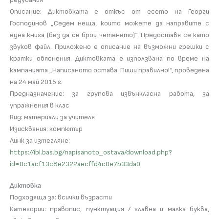
Описание: Диктовката е откъс от есето на Георги
Господинов „Седем неща, които можете да направите с
една книга (без да се брои четенето)“. Предоставя се като
звуков файл. Прилoжено e описание на възможни грешки с
кратки обяснения. Диктовката е използвана по време на
кампанията „Написаното остава. Пиши правилно!“, проведена
на 24 май 2015 г.
Предназначение: за групова извънкласна работа, за
упражнения в клас
Вид: материали за учителя
Изисквания: компютър
Линк за изтегляне:
https://ibl.bas.bg/napisanoto_ostava/download.php?
id=0c1acf13c8e2322aecffd4c0e7b33da0
Диктовка
Подходяща за: всички възрасти
Категории: правопис, пунктуация / главна и малка буква,