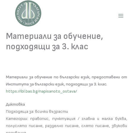
Skip
to
content
Main
Men
Материали за обучение,
подходящи за 3. клас
Материали за обучение по български език, предоставени от
Института за български език, подходящи за 3. клас.
https://ibl.bas.bg/napisanoto_ostava/
Диктовка
Подходяща за: всички възрасти
Категории: правопис, пунктуация / главна и малка буква,
полуслято писане, разделно писане, слято писане, звукови
редувания