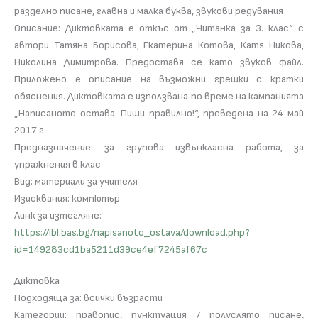
разделно писане, главна и малка буква, звукови редувания
Описание: Диктовката е откъс от „Читанка за 3. клас“ с
автори Татяна Борисова, Екатерина Котова, Катя Никова,
Николина Димитрова. Предоставя се като звуков файл.
Приложено е описание на възможни грешки с кратки
обяснения. Диктовката е използвана по време на кампанията
„Написаното остава. Пиши правилно!“, проведена на 24 май
2017 г.
Предназначение: за групова извънкласна работа, за
упражнения в клас
Вид: материали за учителя
Изисквания: компютър
Линк за изтегляне:
https://ibl.bas.bg/napisanoto_ostava/download.php?
id=149283cd1ba5211d39ce4ef7245af67c
Диктовка
Подходяща за: всички възрасти
Категории: правопис, пунктуация / полуслято писане,