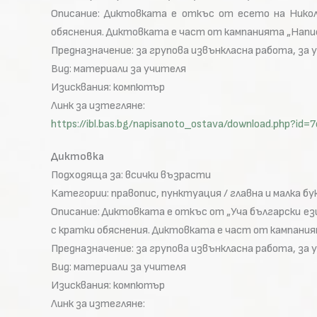
Описание: Диктовката е откъс от есето на Никол
обяснения. Диктовката е част от кампанията „Написа
Предназначение: за групова извънкласна работа, за 
Вид: материали за учителя
Изисквания: компютър
Линк за изтегляне:
https://ibl.bas.bg/napisanoto_ostava/download.php?
Диктовка
Подходяща за: всички възрасти
Категории: правопис, пунктуация / главна и малка бу
Описание: Диктовката е откъс от „Уча български ез
с кратки обяснения. Диктовката е част от кампаният
Предназначение: за групова извънкласна работа, за 
Вид: материали за учителя
Изисквания: компютър
Линк за изтегляне: