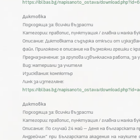
https://ibl.bas.bg/napisanoto_ostava/download.php?
Диктовка
Подходяща за: всички възрасти
Категории: правопис, пунктуация / главна и малка бу
Описание: Диктовката съдържа откъси от изказвани
файл. Приложено е описание на възможни грешки с кр
Предназначение: за групова извънкласна работа, за 
Вид: материали за учителя
Изисквания: компютър
Линк за изтегляне:
https://ibl.bas.bg/napisanoto_ostava/download.php?
Диктовка
Подходяща за: всички възрасти
Категории: правопис, пунктуация / главна и малка бу
Описание: По случай 24 май – Деня на българската
Андрейчин“ при Българската академия на науките 