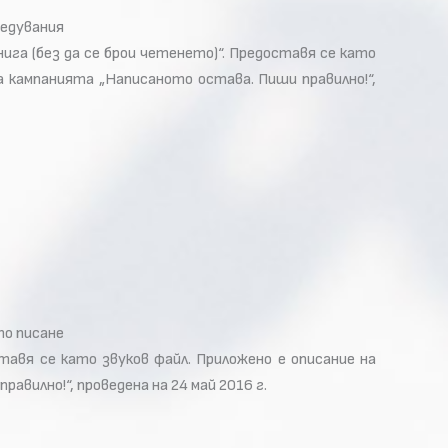
редувания
ига (без да се брои четенето)“. Предоставя се като
а кампанията „Написаното остава. Пиши правилно!“,
то писане
тавя се като звуков файл. Прилoжено e описание на
вилно!“, проведена на 24 май 2016 г.