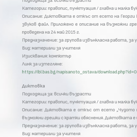
Подходяща за: всички възрасти
Категории: правопис, пунктуация / главна и малка бу
Описание: Диктовката е откъс от есето на Георги Г
звуков файл. Прилoжено e описание на възможни гр
проведена на 24 май 2015 г.
Предназначение: за групова извънкласна работа, за 
Вид: материали за учителя
Изисквания: компютър
Линк за изтегляне:
https://ibl.bas.bg/napisanoto_ostava/download.php?i
Диктовка
Подходяща за: всички възрасти
Категории: правопис, пунктуация / главна и малка бу
Описание: Диктовката е откъс от есето „Чудото на
възможни грешки с кратки обяснения. Диктовката е и
Предназначение: за групова извънкласна работа, за 
Вид: материали за учителя