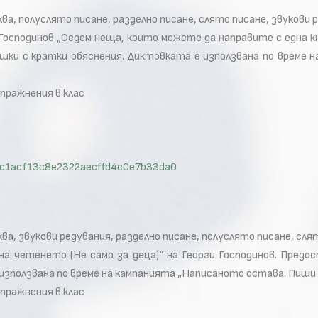
ква, полуслято писане, разделно писане, слято писане, звукови 
осподинов „Седем неща, които можете да направите с една кн
ешки с кратки обяснения. Диктовката е използвана по време н
упражнения в клас
d=0c1acf13c8e2322aecffd4c0e7b33da0
ква, звукови редувания, разделно писане, полуслято писане, сля
 четенето (Не само за деца)“ на Георги Господинов. Предос
зползвана по време на кампанията „Написаното остава. Пиши пра
упражнения в клас