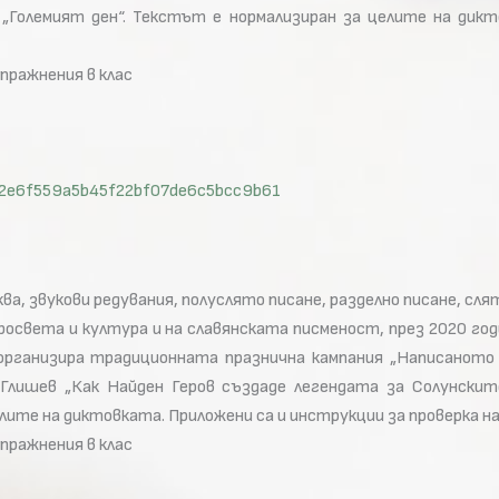
„Големият ден“. Текстът е нормализиран за целите на дикт
упражнения в клас
id=12e6f559a5b45f22bf07de6c5bcc9b61
ква, звукови редувания, полуслято писане, разделно писане, сля
 просвета и култура и на славянската писменост, през 2020 г
организира традиционната празнична кампания „Написаното о
лишев „Как Найден Геров създаде легендата за Солунскит
елите на диктовката. Приложени са и инструкции за проверка н
упражнения в клас