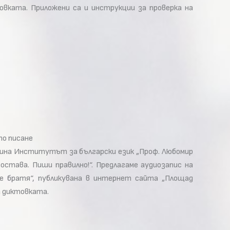
овката. Приложени са и инструкции за проверка на
то писане
одина Институтът за български език „Проф. Любомир
става. Пиши правилно!“. Предлагаме аудиозапис на
е братя“, публикувана в интернет сайта „Площад
а диктовката.