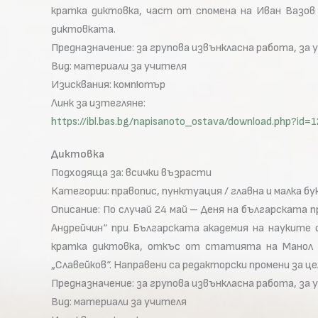
кратка диктовка, част от спомена на Иван Вазов 
диктовката.
Предназначение: за групова извънкласна работа, за 
Вид: материали за учителя
Изисквания: компютър
Линк за изтегляне:
https://ibl.bas.bg/napisanoto_ostava/download.php?
Диктовка
Подходяща за: всички възрасти
Категории: правопис, пунктуация / главна и малка бу
Описание: По случай 24 май – Деня на българската
Андрейчин“ при Българската академия на науките 
кратка диктовка, откъс от статията на Манол Г
„Славейков“. Направени са редакторски промени за ц
Предназначение: за групова извънкласна работа, за 
Вид: материали за учителя