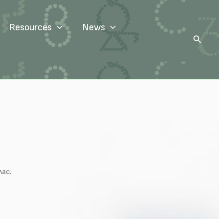
Resources
News
Search
лас.