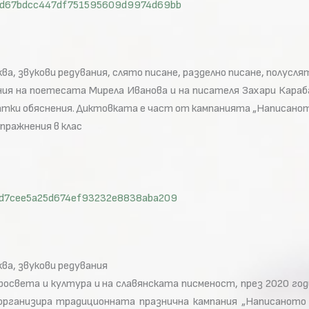
id=6d67bdcc447df751595609d9974d69bb
ква, звукови редувания, слято писане, разделно писане, полусля
я на поетесата Мирела Иванова и на писателя Захари Караба
атки обяснения. Диктовката е част от кампанията „Написаното 
упражнения в клас
id=ad7cee5a25d674ef93232e8838aba209
ква, звукови редувания
 просвета и култура и на славянската писменост, през 2020 г
организира традиционната празнична кампания „Написаното о