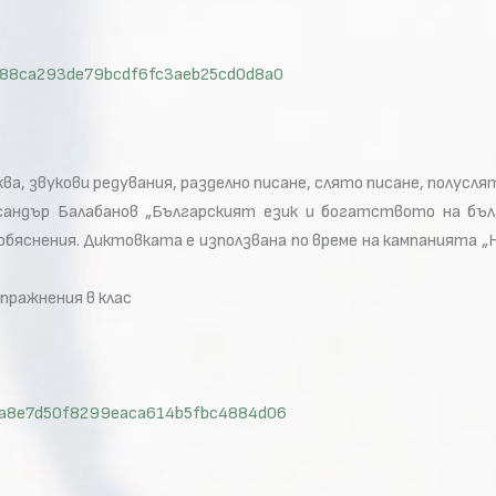
id=388ca293de79bcdf6fc3aeb25cd0d8a0
ква, звукови редувания, разделно писане, слято писане, полусля
андър Балабанов „Българският език и богатството на бълг
обяснения. Диктовката е използвана по време на кампанията „Н
упражнения в клас
id=da8e7d50f8299eaca614b5fbc4884d06