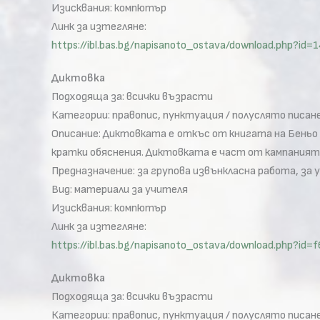
Изисквания: компютър
Линк за изтегляне:
https://ibl.bas.bg/napisanoto_ostava/download.php?
Диктовка
Подходяща за: всички възрасти
Категории: правопис, пунктуация / полуслято писане
Описание: Диктовката е откъс от книгата на Беньо Ц
кратки обяснения. Диктовката е част от кампанията
Предназначение: за групова извънкласна работа, за 
Вид: материали за учителя
Изисквания: компютър
Линк за изтегляне:
https://ibl.bas.bg/napisanoto_ostava/download.php?
Диктовка
Подходяща за: всички възрасти
Категории: правопис, пунктуация / полуслято писане,