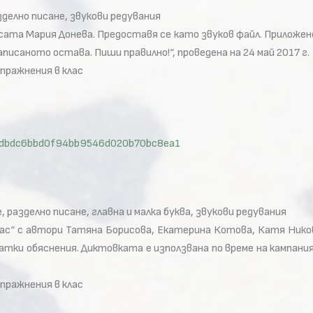
зделно писане, звукови редувания
та Мария Донева. Предоставя се като звуков файл. Приложено
писаното остава. Пиши правилно!“, проведена на 24 май 2017 г.
упражнения в клас
id=cdbdc6bbd0f94bb9546d020b70bc8ea1
 разделно писане, главна и малка буква, звукови редувания
лас“ с автори Татяна Борисова, Екатерина Котова, Катя Нико
ратки обяснения. Диктовката е използвана по време на кампани
упражнения в клас