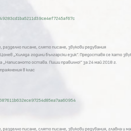
id=149283cd1ba5211d39ce4ef7245af67c
, разделно писане, слято писане, звукови редувания
онев „Хиляда години български език“. Предоставя се като зву
 „Написаното остава. Пиши правилно!“ за 24 май 2018 г.
упражнения в клас
id=f687611b632ece97254d85ea7aa60954
 разделно писане, слято писане, звукови редувания, главна и ма