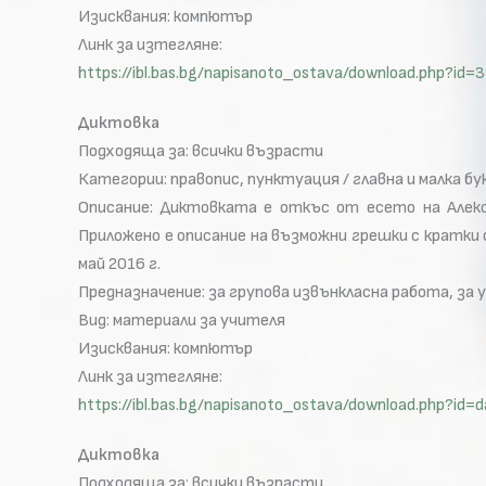
Изисквания: компютър
Линк за изтегляне:
https://ibl.bas.bg/napisanoto_ostava/download.php?
Диктовка
Подходяща за: всички възрасти
Категории: правопис, пунктуация / главна и малка бу
Описание: Диктовката е откъс от есето на Алекс
Прилoжено e описание на възможни грешки с кратки 
май 2016 г.
Предназначение: за групова извънкласна работа, за 
Вид: материали за учителя
Изисквания: компютър
Линк за изтегляне:
https://ibl.bas.bg/napisanoto_ostava/download.php?
Диктовка
Подходяща за: всички възрасти