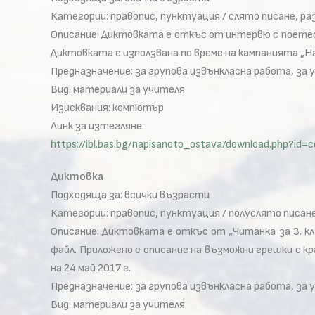
Категории: правопис, пунктуация / слято писане, ра
Описание: Диктовката е откъс от интервю с поетеса
Диктовката е използвана по време на кампанията „На
Предназначение: за групова извънкласна работа, за 
Вид: материали за учителя
Изисквания: компютър
Линк за изтегляне:
https://ibl.bas.bg/napisanoto_ostava/download.php?
Диктовка
Подходяща за: всички възрасти
Категории: правопис, пунктуация / полуслято писане,
Описание: Диктовката е откъс от „Читанка за 3. к
файл. Приложено е описание на възможни грешки с к
на 24 май 2017 г.
Предназначение: за групова извънкласна работа, за 
Вид: материали за учителя