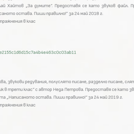
ай Хайтов „За думите“. Предоставя се като звуков файл. П
ното остава. Пиши правилно!” за 24 май 2018 г.
упражнения в клас
id=7e2155c1d6d15c7a4b4e463c0c03ab11
ква, звукови редувания, полуслято писане, разделно писане, сля
ик в трети клас“ с автор Неда Петрова. Предоставя се като зв
а „Написаното остава. Пиши правилно!“ за 24 май 2019 г.
упражнения в клас