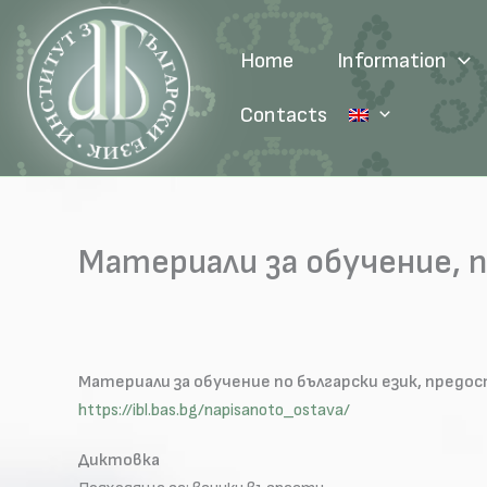
Skip
to
Home
Information
content
Contacts
Материали за обучение, п
Материали за обучение по български език, предос
https://ibl.bas.bg/napisanoto_ostava/
Диктовка