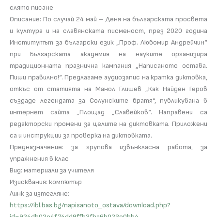
слято писане
Описание: По случай 24 май – Деня на българската просвета
и култура и на славянската писменост, през 2020 година
Институтът за български език „Проф. Любомир Андрейчин“
при Българската академия на науките организира
традиционната празнична кампания „Написаното остава.
Пиши правилно!“. Предлагаме аудиозапис на кратка диктовка,
откъс от статията на Манол Глишев „Как Найден Геров
създаде легендата за Солунските братя“, публикувана в
интернет сайта „Площад „Славейков“. Направени са
редакторски промени за целите на диктовката. Приложени
са и инструкции за проверка на диктовката.
Предназначение: за групова извънкласна работа, за
упражнения в клас
Вид: материали за учителя
Изисквания: компютър
Линк за изтегляне:
https://ibl.bas.bg/napisanoto_ostava/download.php?
id=924db02e4f74dd9ffb3fba6b023e0bb4