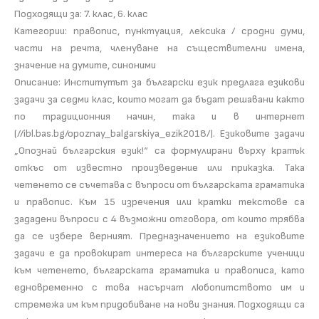
Подходящи за: 7. клас, 6. клас
Категории: правопис, пунктуация, лексика / сродни думи,
части на речта, членуване на съществителни имена,
значение на думите, синоними
Описание: Институтът за български език предлага езикови
задачи за седми клас, които могат да бъдат решавани както
по традиционния начин, така и в интернет
(//ibl.bas.bg/opoznay_balgarskiya_ezik2018/). Езиковите задачи
„Опознай българския език!“ са формулирани върху кратък
откъс от известно произведение или приказка. Така
четенето се съчетава с въпроси от българската граматика
и правопис. Към 15 изречения или кратки текстове са
зададени въпроси с 4 възможни отговора, от които трябва
да се избере верният. Предназначението на езиковите
задачи е да провокират интереса на българските ученици
към четенето, българската граматика и правописа, като
едновременно с това насърчат любопитството им и
стремежа им към придобиване на нови знания. Подходящи са