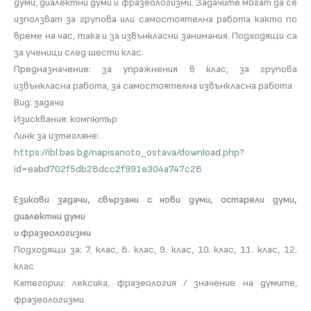
думи, диалектни думи и фразеологизми. Задачите могат да се
използват за групова или самостоятелна работа както по
време на час, така и за извънкласни занимания. Подходящи са
за ученици след шести клас.
Предназначение: за упражнения в клас, за групова
извънкласна работа, за самостоятелна извънкласна работа
Вид: задачи
Изисквания: компютър
Линк за изтегляне:
https://ibl.bas.bg/napisanoto_ostava/download.php?
id=eabd702f5db28dcc2f991e304a747c28
Езикови задачи, свързани с нови думи, остарели думи,
диалектни думи
и фразеологизми
Подходящи за: 7. клас, 8. клас, 9. клас, 10. клас, 11. клас, 12.
клас
Категории: лексика, фразеология / значение на думите,
фразеологизми