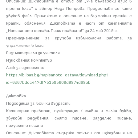
Описание: Диктовката е откъс от „Уча български език в
трети клас“ с автор Неда Петрова. Предоставя се като
звуков файл. Приложено е описание на възможни грешки с
кратки обяснения. Диктовката е част от кампанията
„Написаното остава. Пиши правилно!“ за 24 май 2019 г.
Предназначение: за групова извънкласна работа, за
упражнения в клас
Вид: материали за учителя
Изисквания: компютър
Линк за изтегляне:
https://ibl.bas.bg/napisanoto_ostava/download.php?
id=6d67bdcc447df751595609d9974d69bb
Диктовка
Подходяща за: всички възрасти
Категории: правопис, пунктуация / главна и малка буква,
звукови редувания, слято писане, разделно писане,
полуслято писане
Описание: Диктовката съдържа откъси от изказвания на