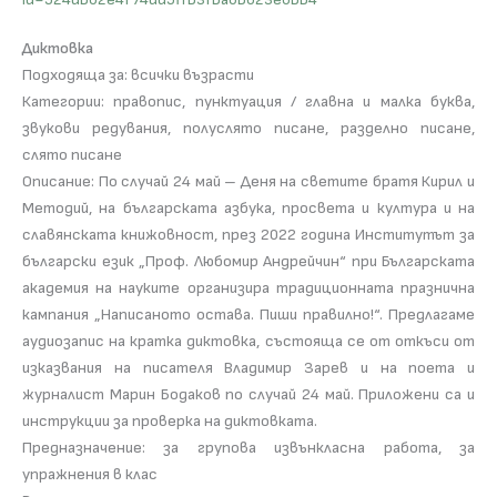
Диктовка
Подходяща за: всички възрасти
Категории: правопис, пунктуация / главна и малка буква,
звукови редувания, полуслято писане, разделно писане,
слято писане
Описание: По случай 24 май – Деня на светите братя Кирил и
Методий, на българската азбука, просвета и култура и на
славянската книжовност, през 2022 година Институтът за
български език „Проф. Любомир Андрейчин“ при Българската
академия на науките организира традиционната празнична
кампания „Написаното остава. Пиши правилно!“. Предлагаме
аудиозапис на кратка диктовка, състояща се от откъси от
изказвания на писателя Владимир Зарев и на поета и
журналист Марин Бодаков по случай 24 май. Приложени са и
инструкции за проверка на диктовката.
Предназначение: за групова извънкласна работа, за
упражнения в клас