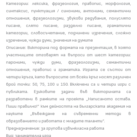
Категории: лексика, фразеология, правопис, морфология,
синтаксис, пунктуация / синоними, антоними, семантични
отношения, фразеологизми, звукови редувания, полуслято
писане, слято писане, разделно писане, граматични
категории, словосъчетание, подчинени изречения, сложно
изречение, чужди думи, значения на думите
Описание: Викторина под формата на презентация, в която
участниците отговарят на въпроси от шест категории:
пароними, чужди думи, фразеологизми, семантични
отношения, правопис и граматика. Играта се състои от
четири кръга, като въпросите от всеки кръг носят различен
брой точки: 50, 75, 100 и 150. Включени са и четири игри с
публиката. Езиковите задачи във викторината са
разработени в рамките на проекта „Написаното остава.
Пиши правилно!“ към дейността на Българската академия на
науките „Въвеждане на съвременни методи в
образованието и работата с младите таланти“.
Предназначение: за групова извънкласна работа
Вид: занимателна игра