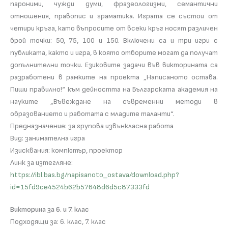
пароними, чужди думи, фразеологизми, семантични
отношения, правопис и граматика. Играта се състои от
четири кръга, като въпросите от всеки кръг носят различен
брой точки: 50, 75, 100 и 150. Включени са и три игри с
публиката, както и игра, в която отборите могат да получат
допълнителни точки. Езиковите задачи във викторината са
разработени в рамките на проекта „Написаното остава.
Пиши правилно!“ към дейността на Българската академия на
науките „Въвеждане на съвременни методи в
образованието и работата с младите таланти“.
Предназначение: за групова извънкласна работа
Вид: занимателна игра
Изисквания: компютър, проектор
Линк за изтегляне:
https://ibl.bas.bg/napisanoto_ostava/download.php?
id=15fd9ce4524b62b57648d6d5c87333fd
Викторина за 6. и 7. клас
Подходящи за: 6. клас, 7. клас