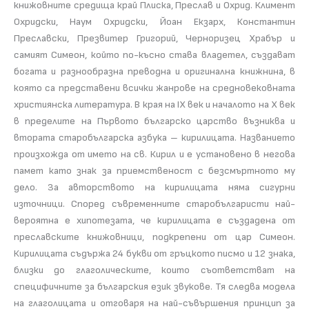
книжовните средища край Плиска, Преслав и Охрид. Климент
Охридски, Наум Охридски, Йоан Екзарх, Константин
Преславски, Презвитер Григорий, Черноризец Храбър и
самият Симеон, който по-късно става владетел, създават
богата и разнообразна преводна и оригинална книжнина, в
която са представени всички жанрове на средновековната
християнска литература. В края на ІХ век и началото на Х век
в пределите на Първото българско царство възниква и
втората старобългарска азбука – кирилицата. Названието
произхожда от името на св. Кирил и е установено в негова
памет като знак за приемственост с безсмъртното му
дело. За авторството на кирилицата няма сигурни
източници. Според съвременните старобългаристи най-
вероятна е хипотезата, че кирилицата е създадена от
преславските книжовници, подкрепени от цар Симеон.
Кирилицата съдържа 24 букви от гръцкото писмо и 12 знака,
близки до глаголическите, които съответстват на
специфичните за българския език звукове. Тя следва модела
на глаголицата и отговаря на най-съвършения принцип за