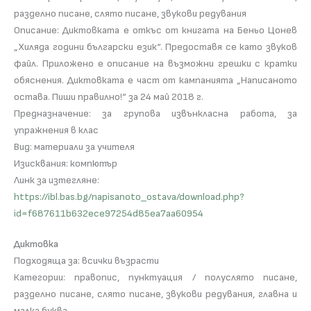
разделно писане, слято писане, звукови редувания
Описание: Диктовката е откъс от книгата на Беньо Цонев
„Хиляда години български език“. Предоставя се като звуков
файл. Приложено е описание на възможни грешки с кратки
обяснения. Диктовката е част от кампанията „Написаното
остава. Пиши правилно!“ за 24 май 2018 г.
Предназначение: за групова извънкласна работа, за
упражнения в клас
Вид: материали за учителя
Изисквания: компютър
Линк за изтегляне:
https://ibl.bas.bg/napisanoto_ostava/download.php?
id=f687611b632ece97254d85ea7aa60954
Диктовка
Подходяща за: всички възрасти
Категории: правопис, пунктуация / полуслято писане,
разделно писане, слято писане, звукови редувания, главна и
малка буква