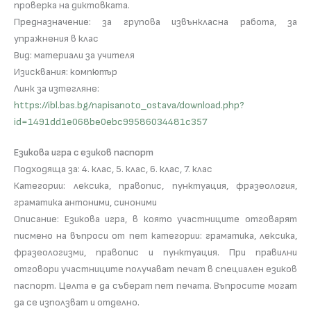
проверка на диктовката.
Предназначение: за групова извънкласна работа, за
упражнения в клас
Вид: материали за учителя
Изисквания: компютър
Линк за изтегляне:
https://ibl.bas.bg/napisanoto_ostava/download.php?
id=1491dd1e068be0ebc99586034481c357
Езикова игра с езиков паспорт
Подходяща за: 4. клас, 5. клас, 6. клас, 7. клас
Категории: лексика, правопис, пунктуация, фразеология,
граматика антоними, синоними
Описание: Езикова игра, в която участниците отговарят
писмено на въпроси от пет категории: граматика, лексика,
фразеологизми, правопис и пунктуация. При правилни
отговори участниците получават печат в специален езиков
паспорт. Целта е да съберат пет печата. Въпросите могат
да се използват и отделно.