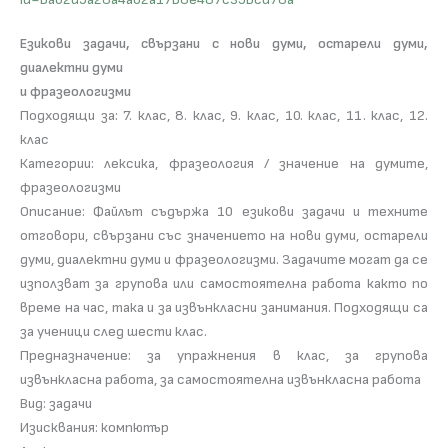
Езикови задачи, свързани с нови думи, остарели думи,
диалектни думи
и фразеологизми
Подходящи за: 7. клас, 8. клас, 9. клас, 10. клас, 11. клас, 12.
клас
Категории: лексика, фразеология / значение на думите,
фразеологизми
Описание: Файлът съдържа 10 езикови задачи и техните
отговори, свързани със значението на нови думи, остарели
думи, диалектни думи и фразеологизми. Задачите могат да се
използват за групова или самостоятелна работа както по
време на час, така и за извънкласни занимания. Подходящи са
за ученици след шести клас.
Предназначение: за упражнения в клас, за групова
извънкласна работа, за самостоятелна извънкласна работа
Вид: задачи
Изисквания: компютър