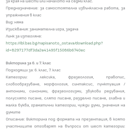
за края на шести или началото на седми клас.
Предназначение: за самостоятелна извънкласна работа, за
упражнения в клас
Вид: няма
Изисквания: занимателна игра, задача
Линк за изтегляне:
https://ibl.bas.bg/napisanoto_ostava/download.php?
id=8297177df3da2e41495f15086b6740ec
Викторина за 6. и 7. клас
Подходящи за: 6. клас, 7. клас
Категории: лексика, фразеология, правопис,
словообразуване, морфология, синтаксис, пунктуация /
антоними, синоними, фразеологизми, звукови редувания,
полуслято писане, слято писане, разделно писане, главна и
малка буква, граматични категории, чужди думи, значения на
думите
Описание: Викторина под формата на презентация, в която
участниците отговарят на въпроси от шест категории: