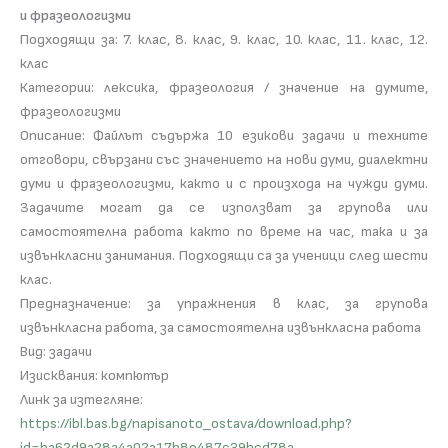
и фразеологизми
Подходящи за: 7. клас, 8. клас, 9. клас, 10. клас, 11. клас, 12.
клас
Категории: лексика, фразеология / значение на думите,
фразеологизми
Описание: Файлът съдържа 10 езикови задачи и техните
отговори, свързани със значението на нови думи, диалектни
думи и фразеологизми, както и с произхода на чужди думи.
Задачите могат да се използват за групова или
самостоятелна работа както по време на час, така и за
извънкласни занимания. Подходящи са за ученици след шести
клас.
Предназначение: за упражнения в клас, за групова
извънкласна работа, за самостоятелна извънкласна работа
Вид: задачи
Изисквания: компютър
Линк за изтегляне:
https://ibl.bas.bg/napisanoto_ostava/download.php?
id=ba62d9a28a4a02a17b8e487c39bcd78a