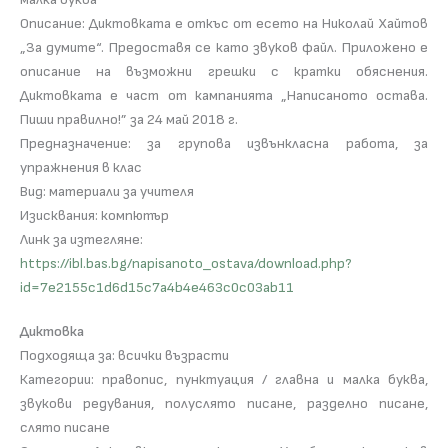
Описание: Диктовката е откъс от есето на Николай Хайтов
„За думите“. Предоставя се като звуков файл. Приложено е
описание на възможни грешки с кратки обяснения.
Диктовката е част от кампанията „Написаното остава.
Пиши правилно!” за 24 май 2018 г.
Предназначение: за групова извънкласна работа, за
упражнения в клас
Вид: материали за учителя
Изисквания: компютър
Линк за изтегляне:
https://ibl.bas.bg/napisanoto_ostava/download.php?
id=7e2155c1d6d15c7a4b4e463c0c03ab11
Диктовка
Подходяща за: всички възрасти
Категории: правопис, пунктуация / главна и малка буква,
звукови редувания, полуслято писане, разделно писане,
слято писане