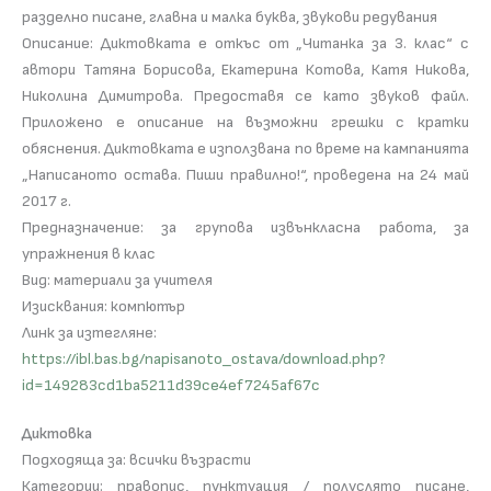
разделно писане, главна и малка буква, звукови редувания
Описание: Диктовката е откъс от „Читанка за 3. клас“ с
автори Татяна Борисова, Екатерина Котова, Катя Никова,
Николина Димитрова. Предоставя се като звуков файл.
Приложено е описание на възможни грешки с кратки
обяснения. Диктовката е използвана по време на кампанията
„Написаното остава. Пиши правилно!“, проведена на 24 май
2017 г.
Предназначение: за групова извънкласна работа, за
упражнения в клас
Вид: материали за учителя
Изисквания: компютър
Линк за изтегляне:
https://ibl.bas.bg/napisanoto_ostava/download.php?
id=149283cd1ba5211d39ce4ef7245af67c
Диктовка
Подходяща за: всички възрасти
Категории: правопис, пунктуация / полуслято писане,