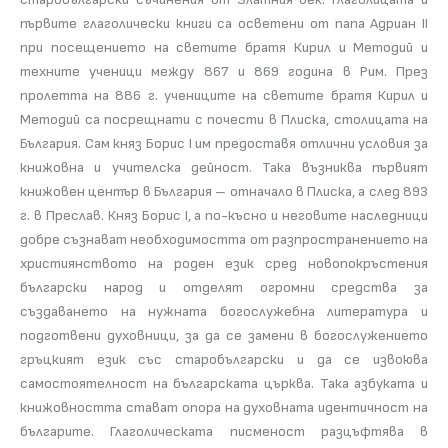
първите глаголически книги са осветени от папа Адриан ІІ
при посещението на светите братя Кирил и Методий и
техните ученици между 867 и 869 година в Рим. През
пролетта на 886 г. учениците на светите братя Кирил и
Методий са посрещнати с почести в Плиска, столицата на
България. Сам княз Борис І им предоставя отлични условия за
книжовна и учителска дейност. Така възниква първият
книжовен център в България – отначало в Плиска, а след 893
г. в Преслав. Княз Борис І, а по-късно и неговите наследници
добре съзнават необходимостта от разпространението на
християнството на роден език сред новопокръстения
български народ и отделят огромни средства за
създаването на нужната богослужебна литература и
подготвени духовници, за да се замени в богослужението
гръцкият език със старобългарски и да се извоюва
самостоятелност на българската църква. Така азбуката и
книжовността стават опора на духовната идентичност на
българите. Глаголическата писменост разцъфтява в