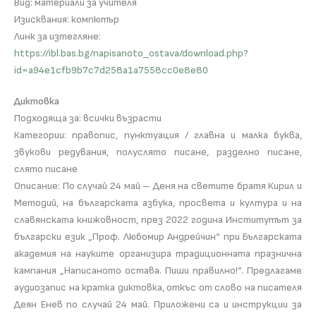
Вид: материали за учителя
Изисквания: компютър
Линк за изтегляне:
https://ibl.bas.bg/napisanoto_ostava/download.php?
id=a94e1cfb9b7c7d258a1a7558cc0e8e80
Диктовка
Подходяща за: всички възрасти
Категории: правопис, пунктуация / главна и малка буква,
звукови редувания, полуслято писане, разделно писане,
слято писане
Описание: По случай 24 май – Деня на светите братя Кирил и
Методий, на българската азбука, просвета и култура и на
славянската книжовност, през 2022 година Институтът за
български език „Проф. Любомир Андрейчин“ при Българската
академия на науките организира традиционната празнична
кампания „Написаното остава. Пиши правилно!“. Предлагаме
аудиозапис на кратка диктовка, откъс от слово на писателя
Деян Енев по случай 24 май. Приложени са и инструкции за