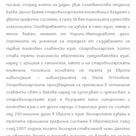
писане, според който на даден звук съответства отделна
буква. Дълго време старобългарските книжовници владеят и
двете графични системи, а през XII век кирилицата измества
глаголицата. Сътворяването на азбука е само един, макар и
много важен, момент от Кирило-Методиевото дело.
Огромното му значение се определя от създаването на
първия книжовен славянски език, старобългарския, който
става трети класически европейски средновековен език,
наред с гръцкия и латинския, както и на старобългарската
книжнина, положила основата на трета за Европа
цивилизация – цивилизацията на Slavia Orthodoxa.
Старобългарските произведения са пренесени в останалия
славянски свят и векове наред се използват и преписват, а
старобългарският език е възприет като литургичен и
книжовен език и от други народи. С кирилица днес си служат
над 250 милиона души в Европа и Азия. Българската азбука е
третата официална графична система в Европейския съюз
след 2007 година, когато България става негов член. Делото
на светите братя е толкова значимо, че векове по-късно