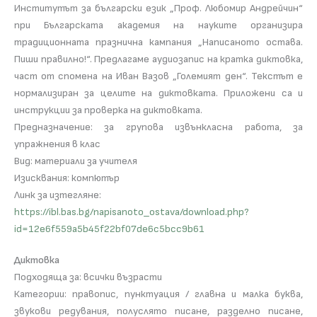
Институтът за български език „Проф. Любомир Андрейчин“
при Българската академия на науките организира
традиционната празнична кампания „Написаното остава.
Пиши правилно!“. Предлагаме аудиозапис на кратка диктовка,
част от спомена на Иван Вазов „Големият ден“. Текстът е
нормализиран за целите на диктовката. Приложени са и
инструкции за проверка на диктовката.
Предназначение: за групова извънкласна работа, за
упражнения в клас
Вид: материали за учителя
Изисквания: компютър
Линк за изтегляне:
https://ibl.bas.bg/napisanoto_ostava/download.php?
id=12e6f559a5b45f22bf07de6c5bcc9b61
Диктовка
Подходяща за: всички възрасти
Категории: правопис, пунктуация / главна и малка буква,
звукови редувания, полуслято писане, разделно писане,