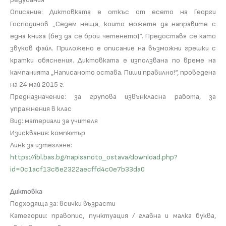
Описание: Диктовката е откъс от есето на Георги
Господинов „Седем неща, които можете да направите с
една книга (без да се брои четенето)“. Предоставя се като
звуков файл. Прилoжено e описание на възможни грешки с
кратки обяснения. Диктовката е използвана по време на
кампанията „Написаното остава. Пиши правилно!“, проведена
на 24 май 2015 г.
Предназначение: за групова извънкласна работа, за
упражнения в клас
Вид: материали за учителя
Изисквания: компютър
Линк за изтегляне:
https://ibl.bas.bg/napisanoto_ostava/download.php?
id=0c1acf13c8e2322aecffd4c0e7b33da0
Диктовка
Подходяща за: всички възрасти
Категории: правопис, пунктуация / главна и малка буква,