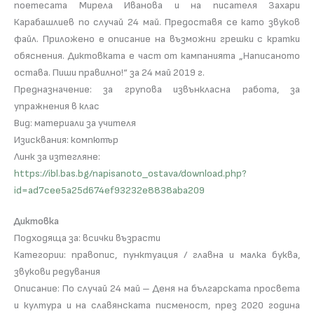
поетесата Мирела Иванова и на писателя Захари
Карабашлиев по случай 24 май. Предоставя се като звуков
файл. Приложено е описание на възможни грешки с кратки
обяснения. Диктовката е част от кампанията „Написаното
остава. Пиши правилно!“ за 24 май 2019 г.
Предназначение: за групова извънкласна работа, за
упражнения в клас
Вид: материали за учителя
Изисквания: компютър
Линк за изтегляне:
https://ibl.bas.bg/napisanoto_ostava/download.php?
id=ad7cee5a25d674ef93232e8838aba209
Диктовка
Подходяща за: всички възрасти
Категории: правопис, пунктуация / главна и малка буква,
звукови редувания
Описание: По случай 24 май – Деня на българската просвета
и култура и на славянската писменост, през 2020 година