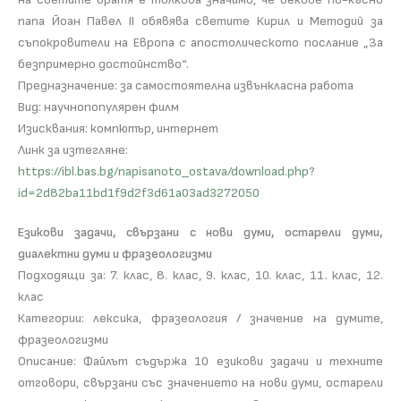
папа Йоан Павел II обявява светите Кирил и Методий за
съпокровители на Европа с апостолическото послание „За
безпримерно достойнство“.
Предназначение: за самостоятелна извънкласна работа
Вид: научнопопулярен филм
Изисквания: компютър, интернет
Линк за изтегляне:
https://ibl.bas.bg/napisanoto_ostava/download.php?
id=2d82ba11bd1f9d2f3d61a03ad3272050
Езикови задачи, свързани с нови думи, остарели думи,
диалектни думи и фразеологизми
Подходящи за: 7. клас, 8. клас, 9. клас, 10. клас, 11. клас, 12.
клас
Категории: лексика, фразеология / значение на думите,
фразеологизми
Описание: Файлът съдържа 10 езикови задачи и техните
отговори, свързани със значението на нови думи, остарели