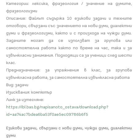
Категории: лексика, фразеология / значение на думите,
фразеологизми
Описание: Файлът съдържа 10 езикови задачи и техните
отговори, свързани със значението на нови думи, диалектни
думи и фразеологизми, както и с произхода на чужди думи.
Задачите могат да се използват за групова или
самостоятелна работа както по време на час, така и за
извънкласни занимания. Подходящи са за ученици след шести
клас.
Предназначение: за упражнения в клас, за групова
извънкласна работа, за самостоятелна извънкласна работа
Вид: задачи
Изисквания: компютър
Линк за изтегляне:
https://ibl.bas.bg/napisanoto_ostava/download.php?
id=aa74ac7bdea6ba53f0ae5ec09786b6f5
Езикови задачи, свързани с нови думи, чужди думи, диалектни
думи