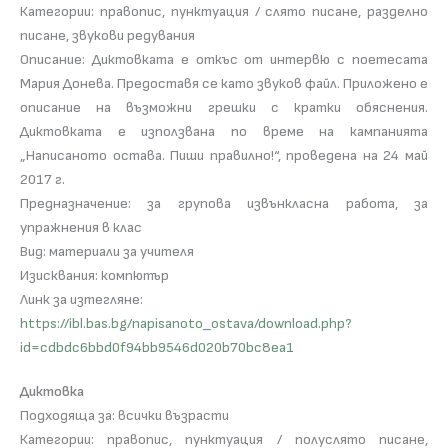
Категории: правопис, пунктуация / слято писане, разделно
писане, звукови редувания
Описание: Диктовката е откъс от интервю с поетесата
Мария Донева. Предоставя се като звуков файл. Приложено е
описание на възможни грешки с кратки обяснения.
Диктовката е използвана по време на кампанията
„Написаното остава. Пиши правилно!“, проведена на 24 май
2017 г.
Предназначение: за групова извънкласна работа, за
упражнения в клас
Вид: материали за учителя
Изисквания: компютър
Линк за изтегляне:
https://ibl.bas.bg/napisanoto_ostava/download.php?
id=cdbdc6bbd0f94bb9546d020b70bc8ea1
Диктовка
Подходяща за: всички възрасти
Категории: правопис, пунктуация / полуслято писане,