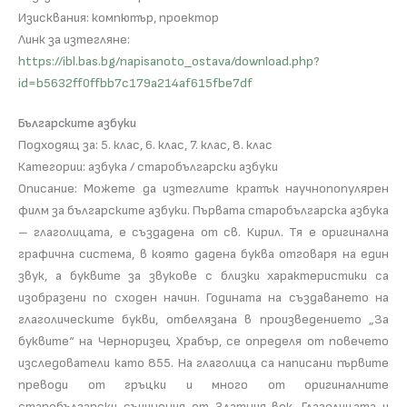
Изисквания: компютър, проектор
Линк за изтегляне:
https://ibl.bas.bg/napisanoto_ostava/download.php?
id=b5632ff0ffbb7c179a214af615fbe7df
Българските азбуки
Подходящ за: 5. клас, 6. клас, 7. клас, 8. клас
Категории: азбука / старобългарски азбуки
Описание: Можете да изтеглите кратък научнопопулярен
филм за българските азбуки. Първата старобългарска азбука
– глаголицата, е създадена от св. Кирил. Тя е оригинална
графична система, в която дадена буква отговаря на един
звук, а буквите за звукове с близки характеристики са
изобразени по сходен начин. Годината на създаването на
глаголическите букви, отбелязана в произведението „За
буквите“ на Черноризец Храбър, се определя от повечето
изследователи като 855. На глаголица са написани първите
преводи от гръцки и много от оригиналните
старобългарски съчинения от Златния век. Глаголицата и