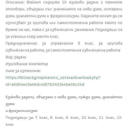
Описание: Файлът съдържа 10 езикови задачи и техните
отговори, свързани със значението на нови думи, остарели
думи, диалектни думи и фразеологизми. Задачите могат да се
използват за групова или самостоятелна работа както по
време на час, така и за извънкласни занимания. Подходящи са
за ученици след шести клас.
Предназначение: за упражнения в клас, за групова
извънкласна работа, за самостоятелна извънкласна работа
Вид: задачи
Изисквания: компютър
Линк за изтегляне:
https://ibl.bas.bg/napisanoto_ostava/download.php?
id=e6d04ec9a46dc4d57b240344be56c24d
Езикови задачи, свързани с нови думи, чужди думи, диалектни
думи
и фразеологизми
Подходящи за: 7. клас, 8. клас, 9. клас, 10. клас, 11. клас, 12.
клас