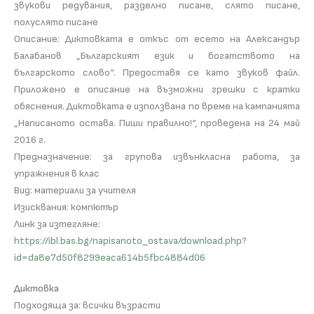
звукови редувания, разделно писане, слято писане,
полуслято писане
Описание: Диктовката е откъс от есето на Александър
Балабанов „Българският език и богатството на
българското слово“. Предоставя се като звуков файл.
Прилoжено e описание на възможни грешки с кратки
обяснения. Диктовката е използвана по време на кампанията
„Написаното остава. Пиши правилно!“, проведена на 24 май
2016 г.
Предназначение: за групова извънкласна работа, за
упражнения в клас
Вид: материали за учителя
Изисквания: компютър
Линк за изтегляне:
https://ibl.bas.bg/napisanoto_ostava/download.php?
id=da8e7d50f8299eaca614b5fbc4884d06
Диктовка
Подходяща за: всички възрасти