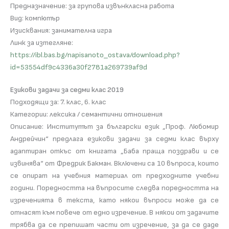
Предназначение: за групова извънкласна работа
Вид: компютър
Изисквания: занимателна игра
Линк за изтегляне:
https://ibl.bas.bg/napisanoto_ostava/download.php?
id=53554df9c4336a30f2781a269739af9d
Езикови задачи за седми клас 2019
Подходящи за: 7. клас, 6. клас
Категории: лексика / семантични отношения
Описание: Институтът за български език „Проф. Любомир
Андрейчин“ предлага езикови задачи за седми клас върху
адаптиран откъс от книгата „Баба праща поздрави и се
извинява“ от Фредрик Бакман. Включени са 10 въпроса, които
се опират на учебния материал от предходните учебни
години. Поредността на въпросите следва поредността на
изреченията в текста, като някои въпроси може да се
отнасят към повече от едно изречение. В някои от задачите
трябва да се препишат части от изречение, за да се даде