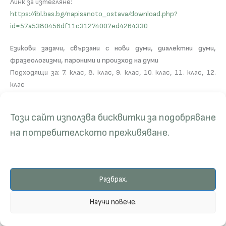
Линк за изтегляне:
https://ibl.bas.bg/napisanoto_ostava/download.php?
id=57a5380456df11c31274007ed4264330
Езикови задачи, свързани с нови думи, диалектни думи,
фразеологизми, пароними и произход на думи
Подходящи за: 7. клас, 8. клас, 9. клас, 10. клас, 11. клас, 12.
клас
Категории: лексика, фразеология / значение на думите,
фразеологизми
Този сайт използва бисквитки за подобряване
Описание: Файлът съдържа 10 езикови задачи и техните
на потребителското преживяване.
отговори, свързани със значението на нови думи, диалектни
думи и фразеологизми, както и с пароними и произход на думи.
Задачите могат да се използват за групова или
самостоятелна работа както по време на час, така и за
Разбрах.
извънкласни занимания. Подходящи са за ученици след шести
клас.
Научи повече.
Предназначение: за упражнения в клас, за групова
извънкласна работа, за самостоятелна извънкласна работа