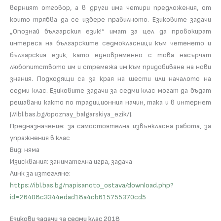
верният отговор, а в други има четири предложения, от
които трябва да се избере правилното. Езиковите задачи
„Опознай българския език!“ имат за цел да провокират
интереса на българските седмокласници към четенето и
българския език, като едновременно с това насърчат
любопитството им и стремежа им към придобиване на нови
знания. Подходящи са за края на шести или началото на
седми клас. Езиковите задачи за седми клас могат да бъдат
решавани както по традиционния начин, така и в интернет
(//ibl.bas.bg/opoznay_balgarskiya_ezik/).
Предназначение: за самостоятелна извънкласна работа, за
упражнения в клас
Вид: няма
Изисквания: занимателна игра, задача
Линк за изтегляне:
https://ibl.bas.bg/napisanoto_ostava/download.php?
id=26408c3344edad18a4cb615755370cd5
Езикови задачи за седми клас 2018