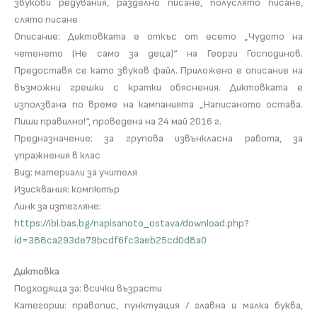
звукови редувания, разделно писане, полуслято писане,
слято писане
Описание: Диктовката е откъс от есето „Чудото на
четенето (Не само за деца)“ на Георги Господинов.
Предоставя се като звуков файл. Прилoжено e описание на
възможни грешки с кратки обяснения. Диктовката е
използвана по време на кампанията „Написаното остава.
Пиши правилно!“, проведена на 24 май 2016 г.
Предназначение: за групова извънкласна работа, за
упражнения в клас
Вид: материали за учителя
Изисквания: компютър
Линк за изтегляне:
https://ibl.bas.bg/napisanoto_ostava/download.php?
id=388ca293de79bcdf6fc3aeb25cd0d8a0
Диктовка
Подходяща за: всички възрасти
Категории: правопис, пунктуация / главна и малка буква,