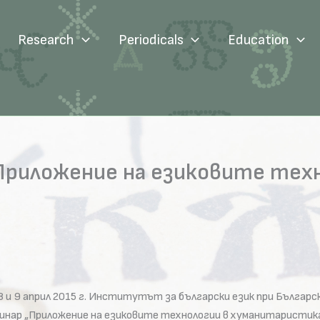
Research
Periodicals
Education
Приложение на езиковите техн
8 и 9 април 2015 г. Институтът за български език при Българ
инар „Приложение на езиковите технологии в хуманитаристик