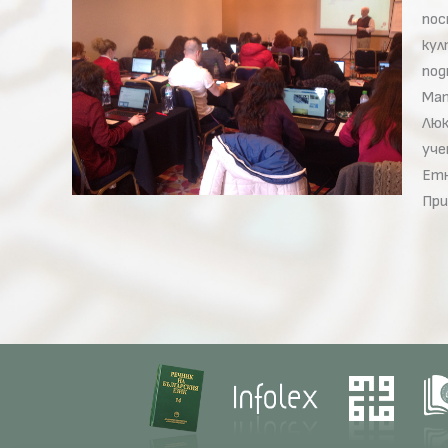
пос
кул
под
Мат
Люк
уче
Етн
При