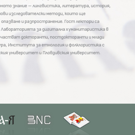
рното знание – лингвистика, литература, история,
 нови изследователски методи, които ще
опазване и разпространение. Гост лектори са
 Лабораторията за дигитална хуманитаристика в
а участват докторанти, постдокторанти и млади
ра, Института за етнология и фолклористика с
ския университет и Пловдивския университет.