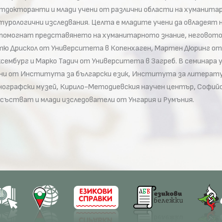
тдокторанти и млади учени от различни области на хуманита
турологични изследвания. Целта е младите учени да овладеят
помогнат представянето на хуманитарното знание, неговото 
ю Дрискол от Университета в Копенхаген, Мартен Дюринг от
сембург и Марко Тадич от Университета в Загреб. В семинар
ни от Института за български език, Института за литерату
ографски музей, Кирило-Методиевския научен център, Софий
състват и млади изследователи от Унгария и Румъния.