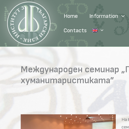
Skip
to
Home
Information
content
Contacts
Международен семинар „
хуманитаристиката”
На 
сем