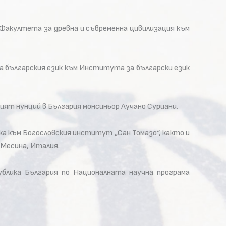
Факултета за древна и съвременна цивилизация към
на българския език към Института за български език
т нунций в България монсиньор Лучано Суриани.
а към Богословския институт „Сан Томазо“, както и
 Месина, Италия.
блика България по Националната научна програма