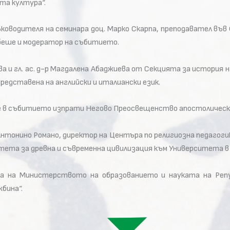
та култура“.
оводителя на семинара доц. Марко Скарпа, преподавател във 
беше и модератор на събитието.
ва и гл. ас. д-р Магдалена Абаджиева от Секцията за история 
редставена на английски и италиански език.
 в събитието изпрати Негово Преосвещенство апостолическия
нтонино Романо, директор на Центъра по религиозна педагогик
тета за древна и съвременна цивилизация към Университета в
а на Министерството на образованието и науката на Репу
бина“.