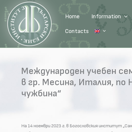
Skip
to
Home
Information
content
Contacts
Международен учебен сем
в гр. Месина, Италия, п
чужбина“
На 14 ноември 2023 г. в Богословския институт „Са