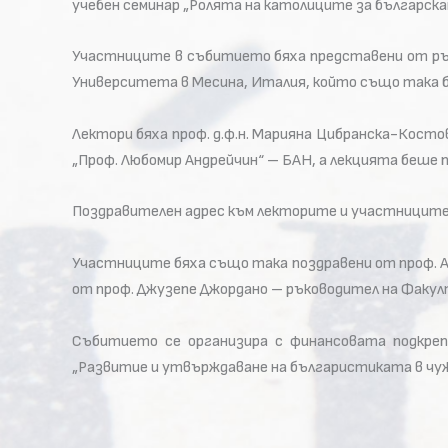
учебен семинар „Ролята на католиците за българска
Участниците в събитието бяха представени от рък
Университета в Месина, Италия, който също така 
Лектори бяха проф. д.ф.н. Марияна Цибранска-Косто
„Проф. Любомир Андрейчин“ – БАН, а лекцията беше п
Поздравителен адрес към лекторите и участниците
Участниците бяха също така поздравени от проф. А
от проф. Джузепе Джордано – ръководител на Факул
Събитието се организира с финансовата подкреп
„Развитие и утвърждаване на българистиката в чуж