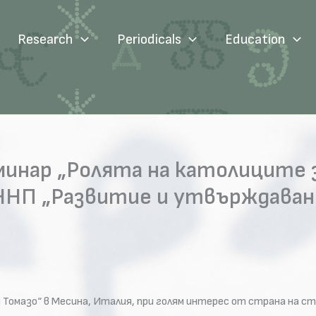
Research
Periodicals
Education
инар „Ролята на католиците 
о ННП „Развитие и утвърждава
н Томазо“ в Месина, Италия, при голям интерес от страна на