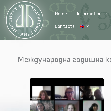
Skip
to
Home
Information
content
Contacts
Международна годишна к