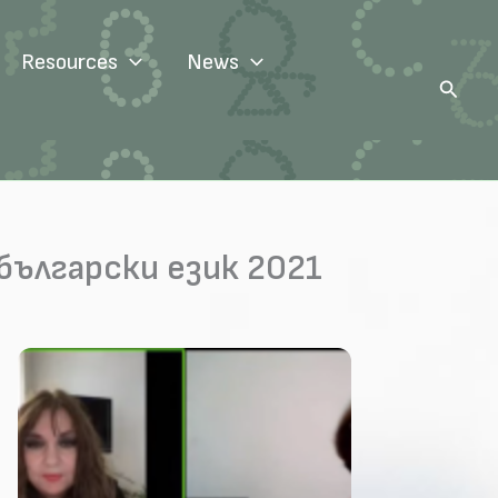
Resources
News
Search
ългарски език 2021