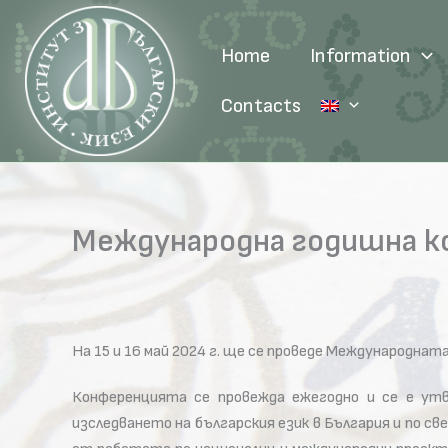
Skip
to
Home
Information
content
Contacts
Международна годишна ко
На 15 и 16 май 2024 г. ще се проведе Международна
Конференцията се провежда ежегодно и се е ут
изследването на българския език в България и по 