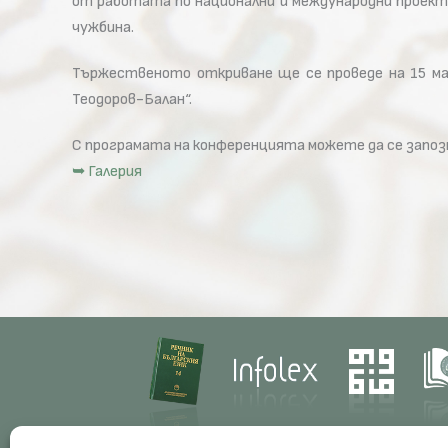
от работата по национални и международни проект
чужбина.
Тържественото откриване ще се проведе на 15 май 
Теодоров-Балан“.
С програмата на конференцията можете да се запоз
➥ Галерия