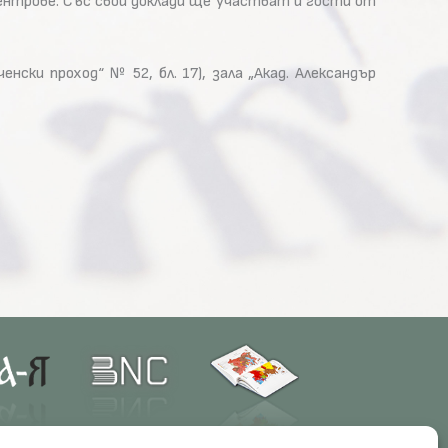
ентрове. Със свои доклади ще участват и гости от
ски проход“ № 52, бл. 17), зала „Акад. Александър