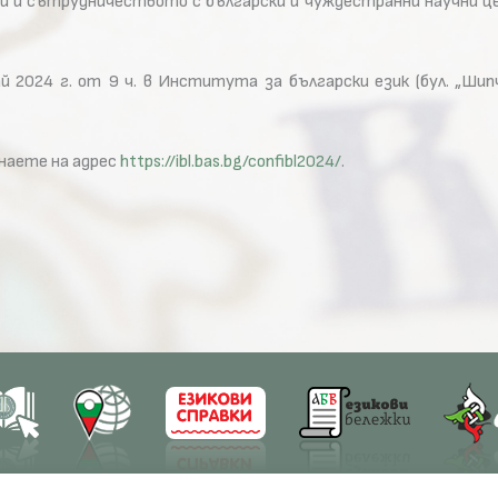
и и сътрудничеството с български и чуждестранни научни ц
2024 г. от 9 ч. в Института за български език (бул. „Шипчен
наете на адрес
https://ibl.bas.bg/confibl2024/
.