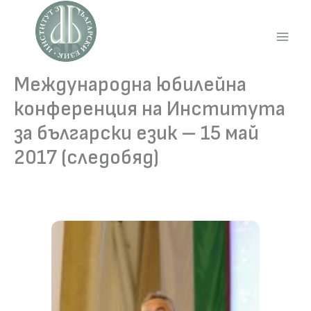
Skip
to
content
Main
Men
Международна юбилейна
конференция на Института
за български език – 15 май
2017 (следобяд)