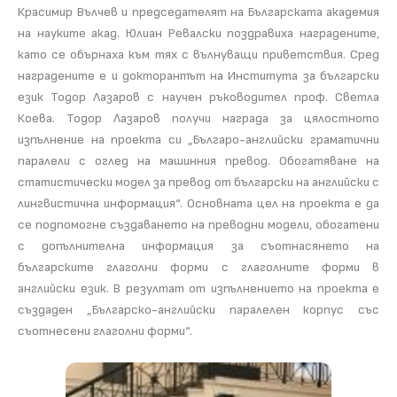
Красимир Вълчев и председателят на Българската академия
на науките акад. Юлиан Ревалски поздравиха наградените,
като се обърнаха към тях с вълнуващи приветствия. Сред
наградените е и докторантът на Института за български
език Тодор Лазаров с научен ръководител проф. Светла
Коева. Тодор Лазаров получи награда за цялостното
изпълнение на проекта си „Българо-английски граматични
паралели с оглед на машинния превод. Обогатяване на
статистически модел за превод от български на английски с
лингвистична информация“. Основната цел на проекта е да
се подпомогне създаването на преводни модели, обогатени
с допълнителна информация за съотнасянето на
българските глаголни форми с глаголните форми в
английски език. В резултат от изпълнението на проекта е
създаден „Българско-английски паралелен корпус със
съотнесени глаголни форми“.