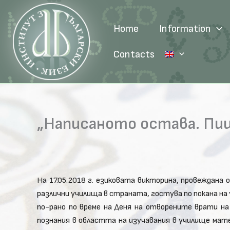
Skip
to
Home
Information
content
Contacts
„Написаното остава. Пиши
На 17.05.2018 г. езиковата викторина, провеждана
различни училища в страната, гостува по покана на 
по-рано по време на Деня на отворените врати на
познания в областта на изучавания в училище мат