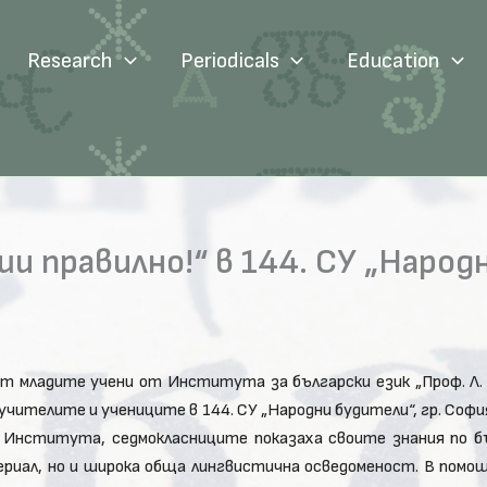
Research
Periodicals
Education
 правилно!“ в 144. СУ „Народн
 от младите учени от Института за български език „Проф. Л.
учителите и учениците в 144. СУ „Народни будители“, гр. Софи
 Института, седмокласниците показаха своите знания по бъ
ериал, но и широка обща лингвистична осведоменост. В помощ