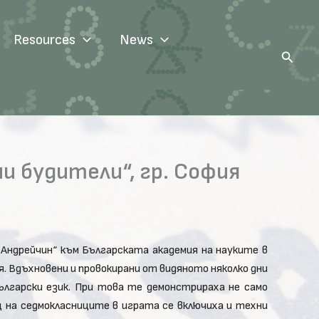
Resources
News
Search
и будители“, гр. София
 Андрейчин“ към Българската академия на науките в
я. Вдъхновени и провокирани от видяното няколко дни
лгарски език. При това те демонстрираха не само
 на седмокласниците в играта се включиха и техни