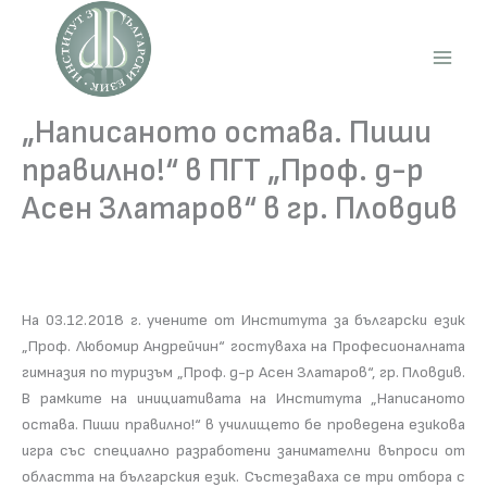
Skip
to
content
Main
Men
„Написаното остава. Пиши
правилно!“ в ПГТ „Проф. д-р
Асен Златаров“ в гр. Пловдив
На 03.12.2018 г. учените от Института за български език
„Проф. Любомир Андрейчин“ гостуваха на Професионалната
гимназия по туризъм „Проф. д-р Асен Златаров“, гр. Пловдив.
В рамките на инициативата на Института „Написаното
остава. Пиши правилно!“ в училището бе проведена езикова
игра със специално разработени занимателни въпроси от
областта на българския език. Състезаваха се три отбора с