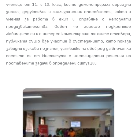
ученици от 11. и 12. клас, които демонстрираха сериозни
знания, дедуктивни и анализационни способности, както и
умения за работа в екип и справяне с непознати
предизвикателства. Освен че горещо подкрепяше
любимците си и с интерес коментираше техните отговори,
публиката също взе участие в състезанието, като показа
завидни езикови познания, успявайки на свой ред да впечатли
гостите си от Института с нестандартни решения на
поставените задачи в определени ситуации.