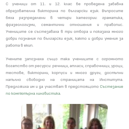
С ученици от 11. и 12. клас бе проведена забавна
образователна викторина по български език. Въпросите
бяха разпределени в четири категории: граматика,
фразеологизми, семантични отношения и правопис.
Учениците се състезаваха в три отбора и показаха много
добри познания по български език, както и добри умения за
работа в екип.
Учените запознаха също така учениците с огромното
богатство от ресурси: речници, атласи, справочници, уроци,
тестове, викторини, корпуси и много други, достъпни
напълно свободно на страницата на Института.
Предложиха им и да участват в предстоящото
Състезание
по компютърна лингвистика
.