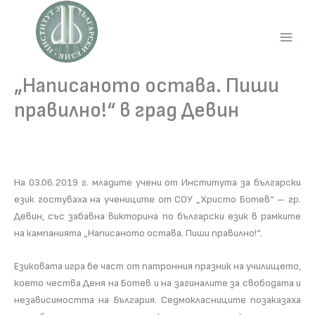
Skip
to
content
Main
Men
„Написаното остава. Пиши
правилно!“ в град Девин
На 03.06.2019 г. младите учени от Института за български
език гостуваха на учениците от СОУ „Христо Ботев“ – гр.
Девин, със забавна викторина по български език в рамките
на кампанията „Написаното остава. Пиши правилно!“.
Езиковата игра бе част от патронния празник на училището,
което чества Деня на Ботев и на загиналите за свободата и
независимостта на България. Седмокласниците позаказаха