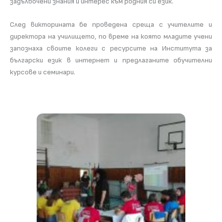
задълбочени знания и интерес към родния си език.
След викторината бе проведена среща с учителите и
директора на училището, по време на която младите учени
запознаха своите колеги с ресурсите на Института за
български език в интернет и предлаганите обучителни
курсове и семинари.