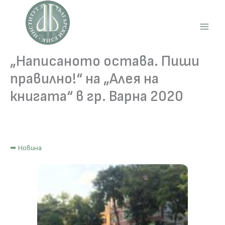
Skip
to
content
Main
Men
„Написаното остава. Пиши
правилно!“ на „Алея на
книгата“ в гр. Варна 2020
➥ Новина