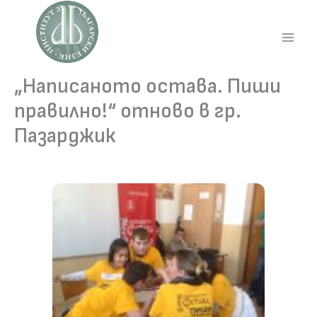
Skip
to
content
Main
Men
„Написаното остава. Пиши
правилно!“ отново в гр.
Пазарджик