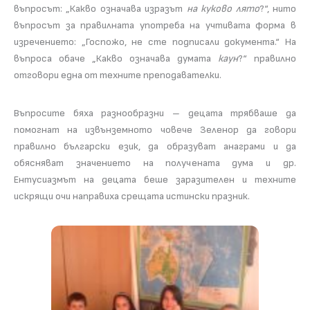
въпросът: „Какво означава изразът
на куково лято
?“, нито
въпросът за правилната употреба на учтивата форма в
изречението: „Госпожо, не сте подписали документа.“ На
въпроса обаче „Какво означава думата
каун
?“ правилно
отговори една от техните преподавателки.
Въпросите бяха разнообразни – децата трябваше да
помогнат на извънземното човече Зеленор да говори
правилно български език, да образуват анаграми и да
обясняват значението на получената дума и др.
Ентусиазмът на децата беше заразителен и техните
искрящи очи направиха срещата истински празник.