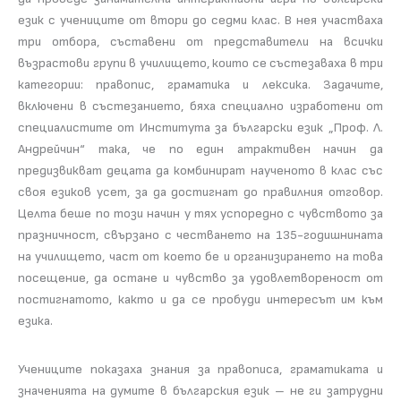
език с учениците от втори до седми клас. В нея участваха
три отбора, съставени от представители на всички
възрастови групи в училището, които се състезаваха в три
категории: правопис, граматика и лексика. Задачите,
включени в състезанието, бяха специално изработени от
специалистите от Института за български език „Проф. Л.
Андрейчин“ така, че по един атрактивен начин да
предизвикват децата да комбинират наученото в клас със
своя езиков усет, за да достигнат до правилния отговор.
Целта беше по този начин у тях успоредно с чувството за
празничност, свързано с честването на 135-годишнината
на училището, част от което бе и организирането на това
посещение, да остане и чувство за удовлетвореност от
постигнатото, както и да се пробуди интересът им към
езика.
Учениците показаха знания за правописа, граматиката и
значенията на думите в българския език – не ги затрудни