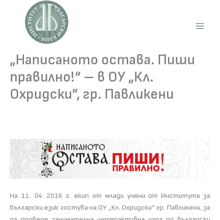
Skip
to
content
Main
Men
„Написаното остава. Пиши
правилно!“ – в ОУ „Кл.
Охридски”, гр. Павликени
На 11. 04. 2016 г. екип от млади учени от Института за
български език гостува на ОУ „Кл. Охридски“ гр. Павликени, за
да проведе занимателна интерактивна игра по български