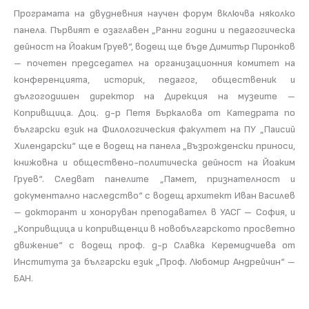
Програмата на двудневния научен форум включва няколко
панела. Първият е озаглавен „Ранни години и педагогическа
дейност на Йоаким Груев“, водещ ще бъде Димитър Пиронков
– почетен председател на организационния комитет на
конференцията, историк, педагог, общественик и
дългогодишен директор на Дирекция на музеите –
Копривщица. Доц. д-р Петя Бъркалова от Катедрата по
български език на Филологическия факултет на ПУ „Паисий
Хилендарски“ ще е водещ на панела „Възрожденски приноси,
книжовна и обществено-политическа дейност на Йоаким
Груев“. Следват панелите „Памет, признателност и
документално наследство“ с водещ архитект Иван Василев
– докторант и хоноруван преподавател в УАСГ – София, и
„Копривщица и копривщенци в новобългарското просветно
движение“ с водещ проф. д-р Славка Керемидчиева от
Института за български език „Проф. Любомир Андрейчин“ –
БАН.