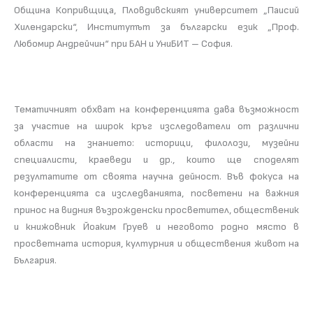
Община Копривщица, Пловдивският университет „Паисий
Хилендарски“, Институтът за български език „Проф.
Любомир Андрейчин“ при БАН и УниБИТ – София.
Тематичният обхват на конференцията дава възможност
за участие на широк кръг изследователи от различни
области на знанието: историци, филолози, музейни
специалисти, краеведи и др., които ще споделят
резултатите от своята научна дейност. Във фокуса на
конференцията са изследванията, посветени на важния
принос на видния възрожденски просветител, общественик
и книжовник Йоаким Груев и неговото родно място в
просветната история, културния и обществения живот на
България.