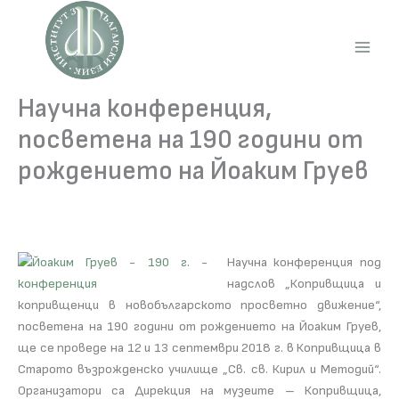
Skip
to
content
Main
Men
Научна конференция,
посветена на 190 години от
рождението на Йоаким Груев
Научна конференция под
надслов „Копривщица и
копривщенци в новобългарското просветно движение“,
посветена на 190 години от рождението на Йоаким Груев,
ще се проведе на 12 и 13 септември 2018 г. в Копривщица в
Старото възрожденско училище „Св. св. Кирил и Методий“.
Организатори са Дирекция на музеите – Копривщица,