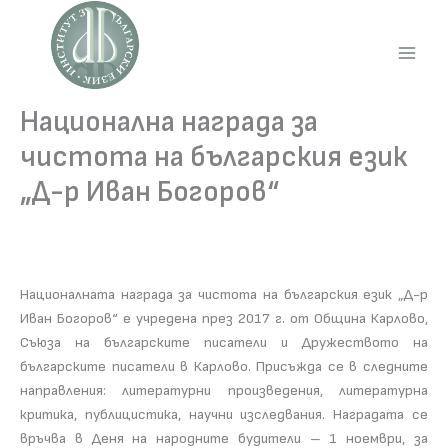
Skip
to
content
Main
Men
Национална награда за
чистота на българския език
„Д-р Иван Богоров“
Националната награда за чистота на българския език „Д-р
Иван Богоров“ е учредена през 2017 г. от Община Карлово,
Съюза на българските писатели и Дружеството на
българските писатели в Карлово. Присъжда се в следните
направления: литературни произведения, литературна
критика, публицистика, научни изследвания. Наградата се
връчва в Деня на народните будители – 1 ноември, за