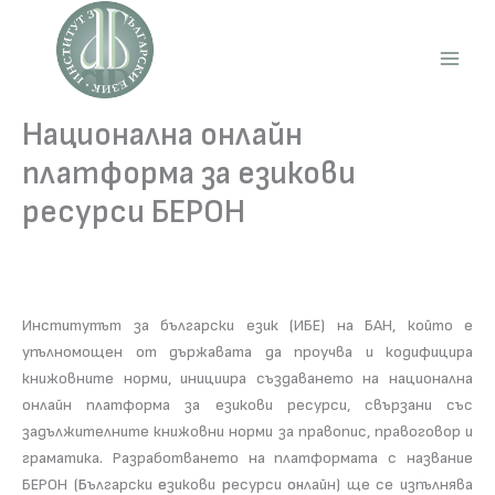
Skip
to
content
Main
Men
Национална онлайн
платформа за езикови
ресурси БЕРОН
Институтът за български език (ИБЕ) на БАН, който е
упълномощен от държавата да проучва и кодифицира
книжовните норми, инициира създаването на национална
онлайн платформа за езикови ресурси, свързани със
задължителните книжовни норми за правопис, правоговор и
граматика. Разработването на платформата с название
БЕРОН (
Б
ългарски
е
зикови
р
есурси
он
лайн) ще се изпълнява