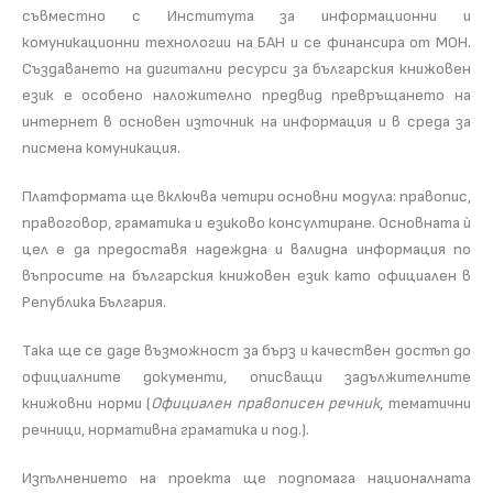
съвместно с Института за информационни и
комуникационни технологии на БАН и се финансира от МОН.
Създаването на дигитални ресурси за българския книжовен
език е особено наложително предвид превръщането на
интернет в основен източник на информация и в среда за
писмена комуникация.
Платформата ще включва четири основни модула: правопис,
правоговор, граматика и езиково консултиране. Основната ѝ
цел е да предоставя надеждна и валидна информация по
въпросите на българския книжовен език като официален в
Република България.
Така ще се даде възможност за бърз и качествен достъп до
официалните документи, описващи задължителните
книжовни норми (
Официален правописен речник
, тематични
речници, нормативна граматика и под.).
Изпълнението на проекта ще подпомага националната