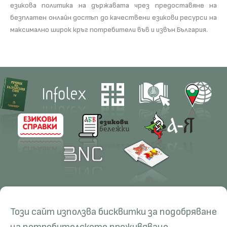
езикова политика на държавата чрез предоставяне на
безплатен онлайн достъп до качествени езикови ресурси на
максимално широк кръг потребители във и извън България.
Contacts
Research
Този сайт използва бисквитки за подобряване
Management
Projects
Education
Resources