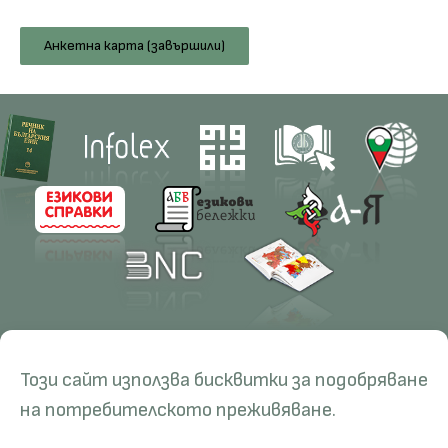
Анкетна карта (завършили)
Contacts
Research
Този сайт използва бисквитки за подобряване
Management
Projects
Education
Resources
на потребителското преживяване.
Administration
Periodicals
PhD Programmes
RBE