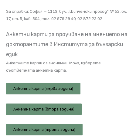
За справки: София – 1113, бул. „Шипченски проход“ № 52, бл.
17, ет. 5, каб. 504, тел. 02 979 29 40, 02 872 23 02
Анкетни карти за проучване на мнението на
докторантите в Института за български
език
Анкетните карти са анонимни. Моля, изберете
съответната анкетна карта.
Анкетна карта (първа година)
Анкетна карта (втора година)
Анкетна карта (трета година)