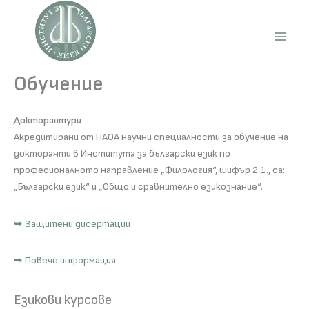
Skip
to
content
Main
Men
Обучение
Докторантури
Акредитирани от НАОА научни специалности за обучение на
докторанти в Института за български език по
професионалното направление „Филология“, шифър 2.1., са:
„Български език“ и „Общо и сравнително езикознание“.
➥ Защитени дисертации
➥ Повече информация
Езикови курсове