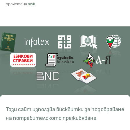
прочетена
тук
.
Contacts
Research
Този сайт използва бисквитки за подобряване
Management
Projects
Education
Resources
на потребителското преживяване.
Administration
Periodicals
PhD Programmes
RBE