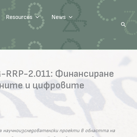
Resources
News
Search
G-RRP-2.011: Финансиране
ените и цифровите
а научноизследователски проекти в областта на