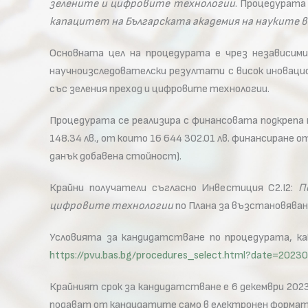
зелените и цифровите технологии
. Процедурата
капацитет на Българската академия на науките 
Основната цел на процедурата е чрез независими
научноизследователски резултати с висок иновацио
със зеления преход и цифровите технологии.
Процедурата се реализира с финансовата подкрепа
148.34 лв., от които 16 644 302.01 лв. финансиране
данък добавена стойност).
Крайни получатели съгласно Инвестиция C2.I2:
П
цифровите технологии
по Плана за възстановяван
Условията за кандидатстване по процедурата, к
https://pvu.bas.bg/procedures_select.html?date=2023
Крайният срок за кандидатстване е 6 декември 2023
подават от кандидатите само в електронен формат, 