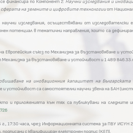
 се финансира по Компонент 2:
Научни изследвания и иновац
в сферата на зелените и цифровите технологии
от Национал
 научни изследвания, осъществявани от изследователски 
нен потенциал в тематични направления, които са дефиниран
 на Европейския съюз по Механизма за възстановяване и усто
 от Механизма за възстановяване и устойчивост и 1 489 846.33
овишаване на иновационния капацитет на Българската 
е и устойчивост са самостоятелни научни звена на БАН (инсти
акто и приложенията към тях са публикувани на следните 
0726
 г., 17:30 часа, чрез Информационната система за ПВУ ИСУН 
подписани с квалифициран електронен подпис (КЕП).