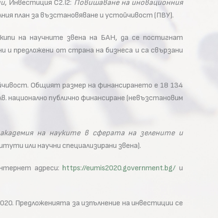
ии
, Инвестиция C2.I2:
Повишаване на иновационния
ния план за възстановяване и устойчивост (ПВУ).
екипи на научните звена на БАН, да се постигнат
и и предложени от страна на бизнеса и са свързани
йчивост. Общият размер на финансирането е 18 134
 лв. национално публично финансиране (невъзстановим
академия на науките в сферата на зелените и
тути или научни специализирани звена).
интернет адреси:
https://eumis2020.government.bg/
и
2020. Предложенията за изпълнение на инвестиции се