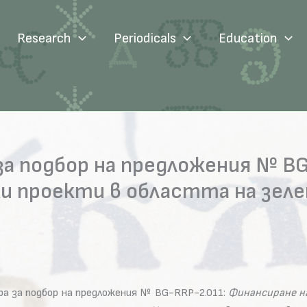
Research
Periodicals
Education
за подбор на предложения № B
ки проекти в областта на зел
ра за подбор на предложения № BG-RRP-2.011:
Финансиране н