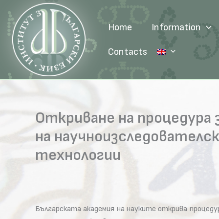
Skip
to
Home
Information
content
Contacts
Откриване на процедура 
на научноизследователс
технологии
Българската академия на науките открива процеду