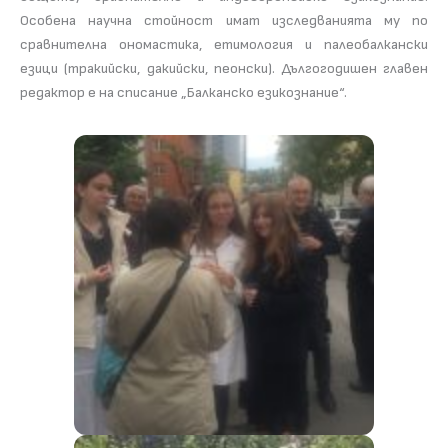
Особена научна стойност имат изследванията му по
сравнителна ономастика, етимология и палеобалкански
езици (тракийски, дакийски, пеонски). Дългогодишен главен
редактор е на списание „Балканско езикознание“.