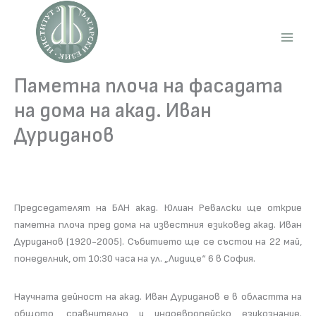
Skip
to
content
Main
Men
Паметна плоча на фасадата
на дома на акад. Иван
Дуриданов
Председателят на БАН акад. Юлиан Ревалски ще открие
паметна плоча пред дома на известния езиковед акад. Иван
Дуриданов (1920-2005). Събитието ще се състои на 22 май,
понеделник, от 10:30 часа на ул. „Лидице“ 6 в София.
Научната дейност на акад. Иван Дуриданов е в областта на
общото, сравнително и индоевропейско езикознание.