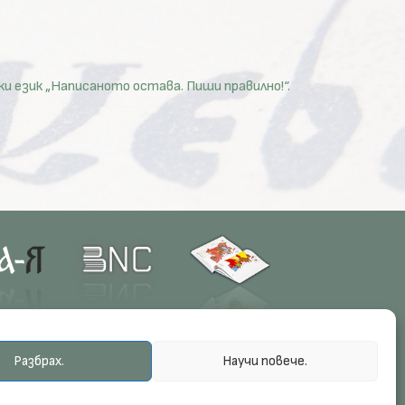
 език „Написаното остава. Пиши правилно!“
.
Разбрах.
Научи повече.