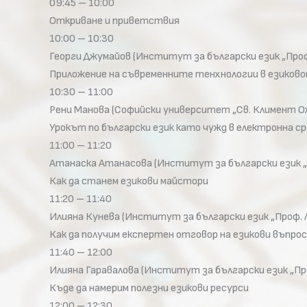
09:45 – 10:00
Откриване и приветствия
10:00 – 10:30
Георги Джумайов (Институт за български език „Проф.
Приложение на съвременните тенхнологии в езиково
10:30 – 11:00
Рени Манова (Софийски университет „Св. Климент О
Урокът по български език като чужд в електронна 
11:00 – 11:20
Атанаска Атанасова (Институт за български език „
Как да станем езикови майстори
11:20 – 11:40
Илияна Кунева (Институт за български език „Проф. 
Как да получим експертен отговор на езикови въпро
11:40 – 12:00
Илияна Гаравалова (Институт за български език „Пр
Къде да намерим полезни езикови ресурси
12:00 – 12:30