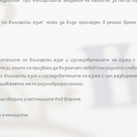
дрейчин“ при Българската академия на науките за пета по
по български език“ може да бъде проследен в реално врем
чителите по български език и изследователите на езика 
тези, които са призвани да възпитат любов към родното слово
 български език и изследователите на езика с цел
разбиране
решаването им
по разнообразни начини.
о ще обедини участниците във Форума:
а учениците.