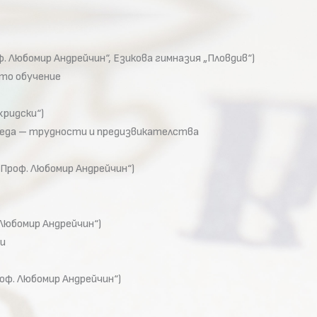
 Любомир Андрейчин“, Езикова гимназия „Пловдив“)
то обучение
хридски“)
среда – трудности и предизвикателства
Проф. Любомир Андрейчин“)
Любомир Андрейчин“)
си
оф. Любомир Андрейчин“)