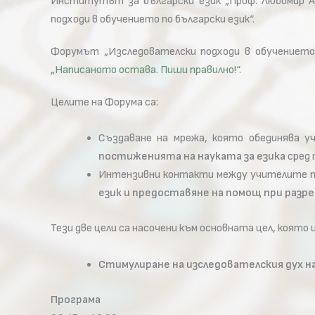
Институтът за български език „Проф. Любомир Ан
подходи в обучението по български език“.
Форумът „Изследователски подходи в обучението 
„Написаното остава. Пиши правилно!“
.
Целите на Форума са:
Създаване на мрежа, която обединява у
постиженията на науката за езика
сред 
Интензивни контакти между учителите по
език и предоставяне на помощ при раз
Тези две цели са насочени към основната цел, коят
Стимулиране на изследователския дух н
Програма