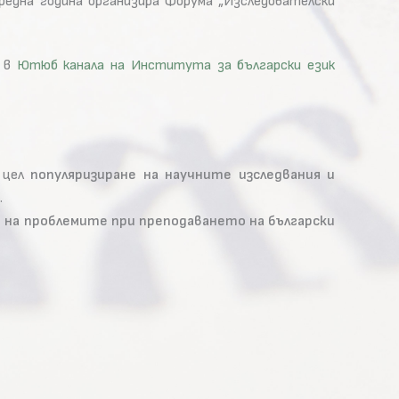
редна година организира Форума „Изследователски
е в
Ютюб канала на Института за български език
с цел
популяризиране на научните изследвания и
.
 на проблемите при преподаването на български