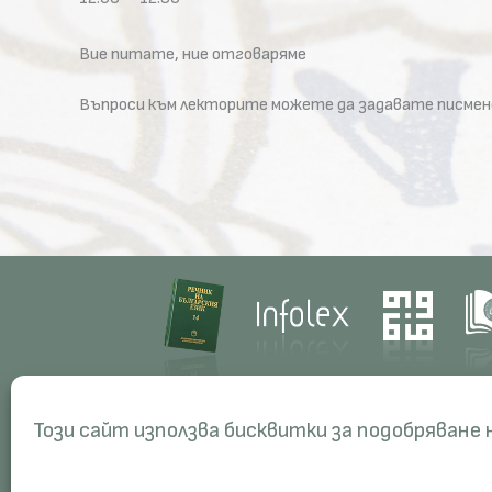
Вие питате, ние отговаряме
Въпроси към лекторите можете да задавате писмено
Contacts
Res
Този сайт използва бисквитки за подобряване
Management
Proj