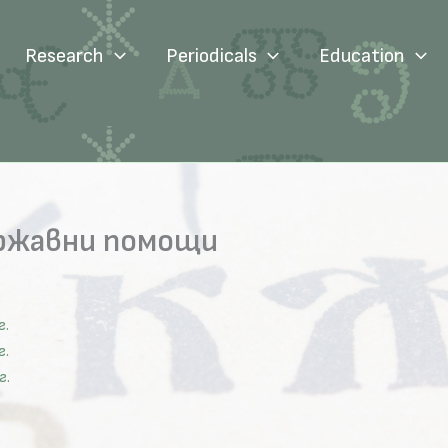
Research
Periodicals
Education
ържавни помощи
г.
г.
г.