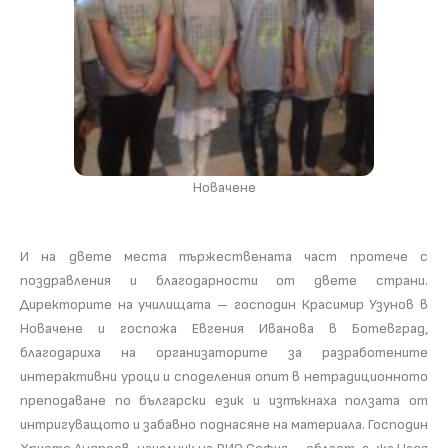
Новачене
И на двете места тържествената част протече с
поздравления и благодарности от двете страни.
Директорите на училищата – господин Красимир Узунов в
Новачене и госпожа Евгения Иванова в Ботевград,
благодариха на организаторите за разработените
интерактивни уроци и споделения опит в нетрадиционното
преподаване по български език и изтъкнаха ползата от
интригуващото и забавно поднасяне на материала. Господин