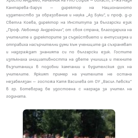
Христо Андреев, началник на РИО София – област, г-жа Надя
Кантарева-Барух – директор на Националното
издателство за образование и наука „Аз Буки“, и проф. д-р
Светла Коева, директор на Института за български език
„Проф. Любомир Андрейчин“, от своя страна, благодариха на
учителите и директорите за съдействието и ентусиазма и
отправиха насърчителни думи към учениците да съхраняват
и надграждат знанията си по български език. Гостите
изтъкнаха инициативността на двете училища и техните
възпитаници в подобни кампании и будителския дух на
учителите. Яркият пример на учителите не остана
незабелязан – госпожа Катя Василева от ОУ „Васил Левски“
в гр. Ботевград бе удостоена с награда за учител на
годината.