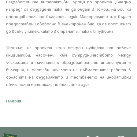
Разработените интерактивни уроци по проекта „Заедно
напред“ са създадени така, че да бъдат в помощ на всички
преподаватели по български език. Материалите ще бъдат
предоставени свободно в електронен вид, за да достигнат
до всеки учител, както в страната, така и в чужбина.
Успехът на проекта ясно открои нуждата от повече
инициативи, насочени към сътрудничеството между
училищата и научните и образователните институции в
България, и постави началото на съвместната работа в
областта на създаването и тестването на иновативни
обучителни материали по български език.
Галерия