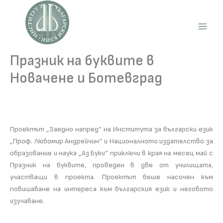
Skip
to
content
Main
Men
Празник на буквите в
Новачене и Ботевград
Проектът „Заедно напред“ на Института за български език
„Проф. Любомир Андрейчин“ и Националното издателство за
образование и наука „Аз Буки“ приключи в края на месец май с
Празник на буквите, проведен в две от училищата,
участващи в проекта. Проектът беше насочен към
повишаване на интереса към българския език и неговото
изучаване.