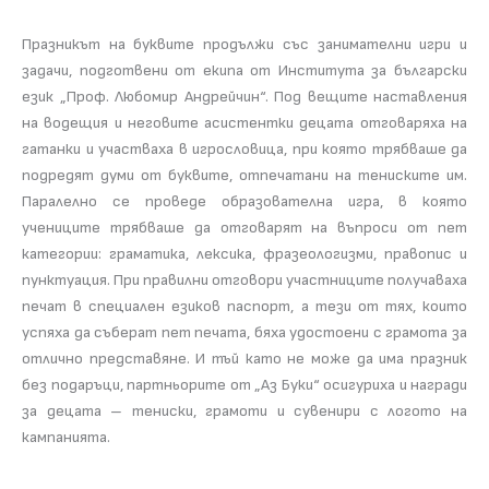
Празникът на буквите продължи със занимателни игри и
задачи, подготвени от екипа от Института за български
език „Проф. Любомир Андрейчин“. Под вещите наставления
на водещия и неговите асистентки децата отговаряха на
гатанки и участваха в игрословица, при която трябваше да
подредят думи от буквите, отпечатани на тениските им.
Паралелно се проведе образователна игра, в която
учениците трябваше да отговарят на въпроси от пет
категории: граматика, лексика, фразеологизми, правопис и
пунктуация. При правилни отговори участниците получаваха
печат в специален езиков паспорт, а тези от тях, които
успяха да съберат пет печата, бяха удостоени с грамота за
отлично представяне. И тъй като не може да има празник
без подаръци, партньорите от „Аз Буки“ осигуриха и награди
за децата – тениски, грамоти и сувенири с логото на
кампанията.