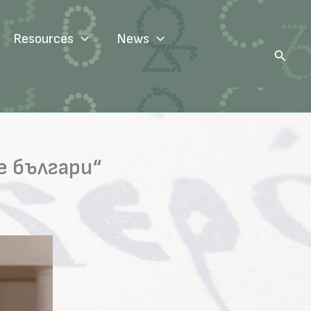
Resources
News
Search
е българи“