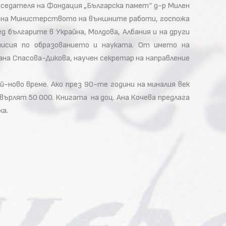
едседателя на Фондация „Българска памет“ д-р Милен
ар на Министерството на външните работи, госпожа
 българите в Украйна, Молдова, Албания и на други
мисия по образованието и науката. От името на
ана Спасова-Дикова, научен секретар на направление
-ново време. Ако през 90-те години на миналия век
хвърлят 50 000. Книгата на доц. Ана Кочева предлага
ка.