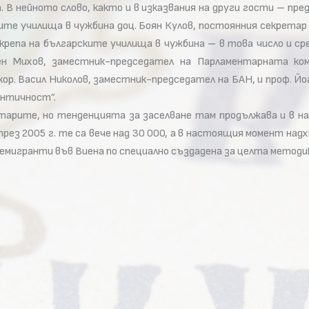
 В нейното слово, както и в изказвания на други гости – пр
ките училища в чужбина доц. Боян Кулов, постоянния секрет
репа на българските училища в чужбина – в това число и сред
лен Михов, заместник-председател на Парламентарната ко
ор. Васил Николов, заместник-председател на БАН, и проф. Йо
ентичност”.
арите, но тенденцията за заселване там продължава и в най
рез 2005 г. те са вече над 30 000, а в настоящия момент над
 емигранти във Виена по специално създадена за целта методи