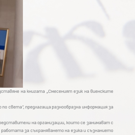
едставяне на книгата „Смесеният език на виенските
о по света“, предлагаща разнообразна информация за
редставители на организации, които се занимават с
а работата за съхраняването на езика и съзнанието