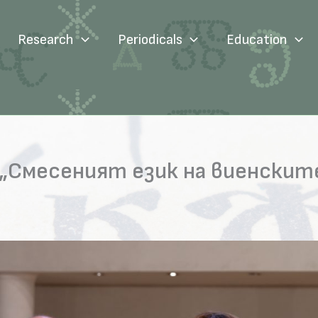
Research
Periodicals
Education
„Смесеният език на виенскит