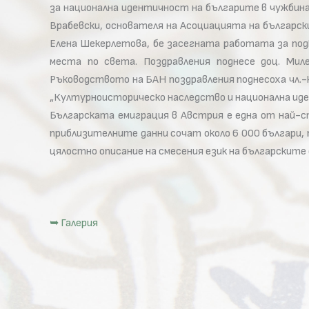
за национална идентичност на българите в чужбина.
Врабевски, основателя на Асоциацията на българс
Елена Шекерлетова, бе засегната работата за подк
места по света. Поздравления поднесе доц. Ми
Ръководството на БАН поздравления поднесоха чл.-к
„Културноисторическо наследство и национална ид
Българската емиграция в Австрия е една от най-ст
приблизителните данни сочат около 6 000 българи, п
цялостно описание на смесения език на българските
➥ Галерия