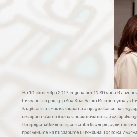
На 10 октомври 2017 година от 17:30 часа в галер
българи“ на доц. д-р Ана Кочева от Института за бъ
В известен смисъл книгата е продължение на създад
емигрантските вълни и носителите на български ез
На представянето присъства вицепрезидентът на Ре
проблемите на българите в чужбина. Госпожа Илиян