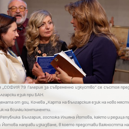
ия „СОФИЯ 79 Галерия за съвременно изкуство“ се състоя пр
лгарски език при БАН.
ената от доц. Кочева „Карта на българския език на ново мяст
ик на всички континенти.
публика България, госпожа Илияна Йотова, както и редица п
а Йотова направи изказване, в което представи важността н