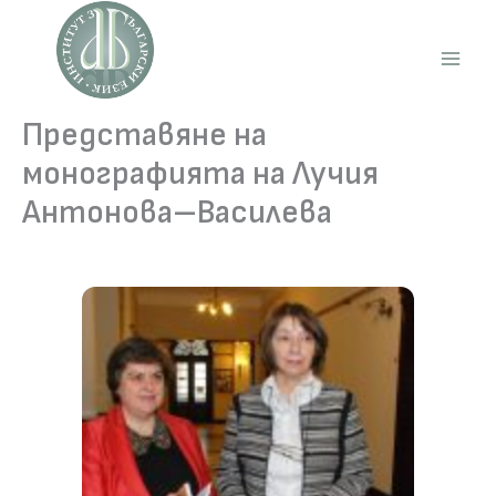
Skip
to
content
Main
Men
Представяне на
монографията на Лучия
Антонова–Василева