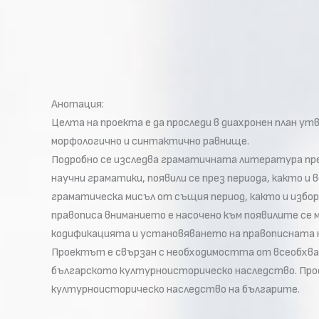
Анотация:
Целта на проекта е да проследи в диахронен план у
морфологично и синтактично равнище.
Подробно се изследва граматичната литература през
научни граматики, появили се през периода, както 
граматическа мисъл от същия период, както и избор
правописа вниманието е насочено към появилите се 
кодификацията и установяването на правописната 
Проектът е свързан с необходимостта от всеобхват
българското културноисторическо наследство. Про
културноисторическо наследство на българите.