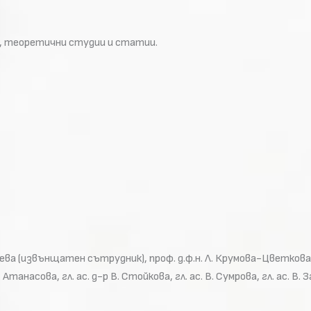
, теоретични студии и статии.
олеева (извънщатен сътрудник), проф. д.ф.н. Л. Крумова-Цветкова
 Атанасова, гл. ас. д-р В. Стойкова, гл. ас. В. Сумрова, гл. ас. В. З