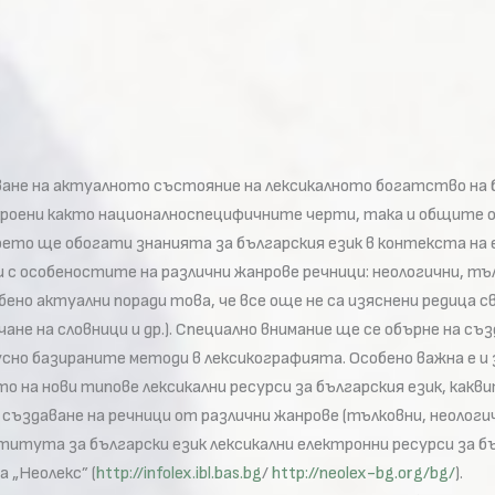
ане на актуалното състояние на лексикалното богатство на б
роени както националноспецифичните черти, така и общите ос
което ще обогати знанията за българския език в контекста на
 с особеностите на различни жанрове речници: неологични, тъл
бено актуални поради това, че все още не са изяснени редица
ане на словници и др.). Специално внимание ще се обърне на с
усно базираните методи в лексикографията. Особено важна е 
 на нови типове лексикални ресурси за българския език, какви
ъздаване на речници от различни жанрове (тълковни, неологичн
титута за български език лексикални електронни ресурси за б
 „Неолекс” (
http://infolex.ibl.bas.bg
/
http://neolex-bg.org/bg/
).