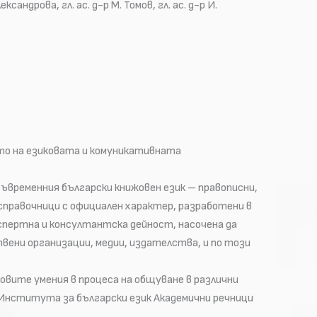
сандрова, гл. ас. д-р М. Томов, гл. ас. д-р И.
то на езиковата и комуникативната
ъвременния български книжовен език – правописни,
справочници с официален характер, разработени в
спертна и консултантска дейност, насочена да
ени организации, медии, издателства, и по този
вите умения в процеса на общуване в различни
Института за български език Академични речници