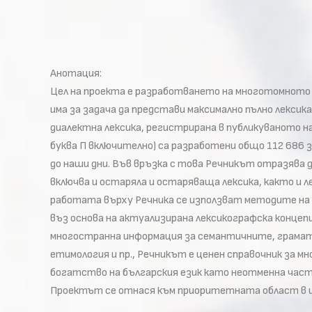
Анотация:
Цел на проекта е разработването на многотомното и
има за задача да представи максимално пълно лекси
диалектна лексика, регистрирана в публикуваното на
буква П включително) са разработени общо 112 686 
до наши дни. Във връзка с това Речникът отразява 
включва и остаряла и остаряваща лексика, както и л
работата върху Речника се използват методите на 
въз основа на актуализирана лексикографска концепц
многостранна информация за семантичните, грамат
етимология и пр., Речникът е ценен справочник за м
богатство на българския език като неотменна част
Проектът се отнася към приоритетната област в из