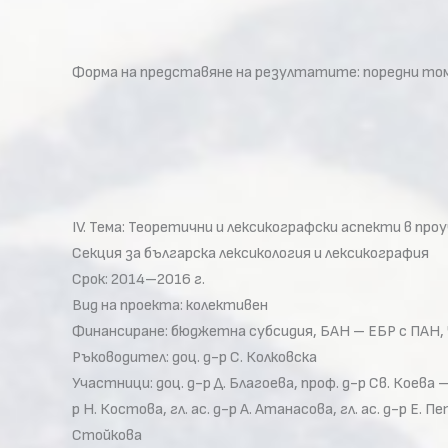
Форма на представяне на резултатите: поредни томов
IV. Тема: Теоретични и лексикографски аспекти в пр
Секция за българска лексикология и лексикография
Срок: 2014–2016 г.
Вид на проекта: колективен
Финансиране: бюджетна субсидия, БАН – ЕБР с ПАН,
Ръководител: доц. д-р С. Колковска
Участници: доц. д-р Д. Благоева, проф. д-р Св. Коева – 
р Н. Костова, гл. ас. д-р А. Атанасова, гл. ас. д-р Е. Пе
Стойкова