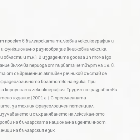
ят проект в българската тълковна лексикография и
и функционално разнообразие (книжовна лексика,
области и т.н.). В издадените досега 14 тома (до
ание включва периода от първата четвърт на 19. в.
ата от съвременния активен речников състав се
 и фразеологичното богатство на езика. При
на корпусната лексикография. Трудът се разработва
ено издание (2001 г.). С предлаганата
ите, за техния фразеологичен потенциал,
в изучаването и съхраняването на лексикалното
рояви на българската национална идентичност.
ици на българския език.