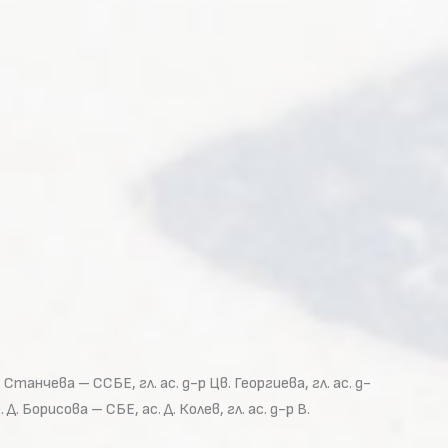
 Станчева – ССБЕ, гл. ас. д-р Цв. Георгиева, гл. ас. д-
 Д. Борисова – СБЕ, ас. Д. Колев, гл. ас. д-р В.