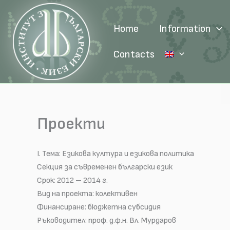
Skip
to
Home
Information
content
Contacts
Проекти
І. Тема: Езикова култура и езикова политика
Секция за съвременен български език
Срок: 2012 – 2014 г.
Вид на проекта: колективен
Финансиране: бюджетна субсидия
Ръководител: проф. д.ф.н. Вл. Мурдаров