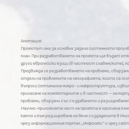
Анотация:
Проектът има за основна задача системното проучв
план. При разработването на проекта ще бъдат отк
други европейски езици (в частност славянските), 
Предвижда се разработването на проблеми, свързани
отдели на проблемите на неографията, които са осо
въпроси (оптимална микро- и макроструктура, извлич
прилагане на компютърните и в частност – на корп
проблеми, свързани със създаването и разширяването
Научно-приложната част на проекта е насочена към с
както и към разширяване на вече създадените в Инс
чрез информационния портал „Инфолекс“ и чрез сайта