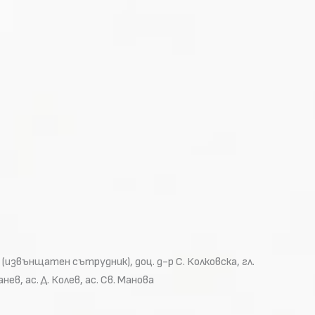
 (извънщатен сътрудник), доц. д-р С. Колковска, гл.
анев, ас. Д. Колев, ас. Св. Манова