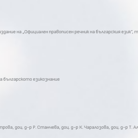
дание на „Официален правописен речник на българския език”, 
 на българското езикознание
ова, доц. д-р Р. Станчева, доц. д-р К. Чаралозова, доц. д-р Т. Алек