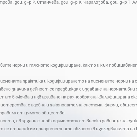
ова, доц. д-р Р. Станчева, доц. д-р К. Чаралозова, доц. д-р Т. Алек
овите норми и тяхното кодифициране, както и към повишаване
писмената практика и кодифицирането на писмените норми на с
вено значима дейност се предвижда създаване на нормативни 
тът включва и извършване на разнообразна квалифицирана ек
стерства, съдебна и законодателна система, фирми, обществ
 правила от цялото общество.
сти, свързани с необходимостта от високо равнище на езико
т се отнася към приоритетните области в изследванията на 