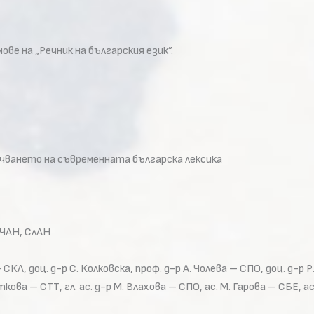
е на „Речник на българския език”.
оучването на съвременната българска лексика
 ЧАН, СлАН
СКЛ, доц. д-р С. Колковска, проф. д-р А. Чолева – СПО, доц. д-р Р.
ткова – СТТ, гл. ас. д-р М. Влахова – СПО, ас. М. Гарова – СБЕ, ас.