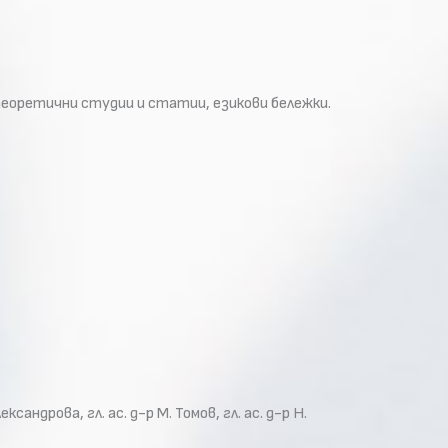
теоретични студии и статии, езикови бележки.
сандрова, гл. ас. д-р М. Томов, гл. ас. д-р Н.