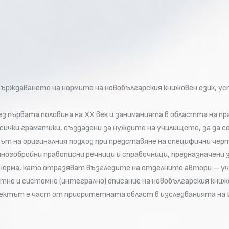
твърждаването на нормите на новобългарския книжовен език, 
 първата половина на ХХ век и заниманията в областта на пр
и всички граматики, създадени за нуждите на училището, за д
ът на оригиналния подход при представяне на специфични черт
многобройни правописни речници и справочници, предназначени
норма, като отразяват възгледите на отделните автори – уч
но и системно (интегрално) описание на новобългарския кни
ектът е част от приоритетната област в изследванията на 