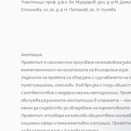
Участници: проф. д.ф.н. Вл. Мурдаров, доц. д-р М. Димитр
Стоилова, гл. ас. д-р Н. Паскалев, ас. И. Кунева
Анотация:
Проектът е насочен към проучване на книжовноезик
компетентност на носителите на българския език.
Задачите на проекта са свързани с изучаването на 
пунктуационни, смислови. Във връзка с тази общест
съответствие с модерни научни методологии. Проек
обслужва различните институции в страната – мини
начин да съдейства за овладяване на нормативните
Проектът отговаря на ключови обществени потребно
социални сфери и комуникативни ситуации. Проектъ
на българския език и Езикова култура.