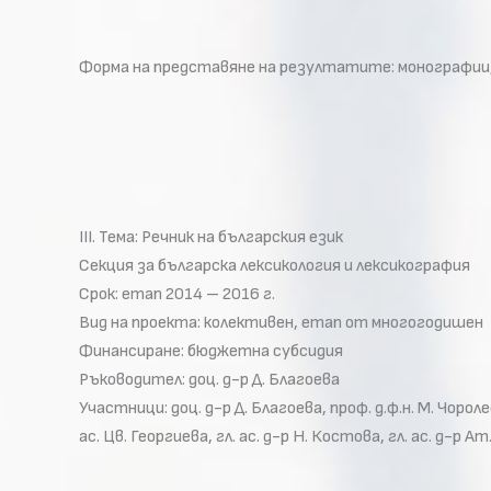
Форма на представяне на резултатите: монографии
III. Тема: Речник на българския език
Секция за българска лексикология и лексикография
Срок: етап 2014 – 2016 г.
Вид на проекта: колективен, етап от многогодишен
Финансиране: бюджетна субсидия
Ръководител: доц. д-р Д. Благоева
Участници: доц. д-р Д. Благоева, проф. д.ф.н. М. Чор
ас. Цв. Георгиева, гл. ас. д-р Н. Костова, гл. ас. д-р Ат.