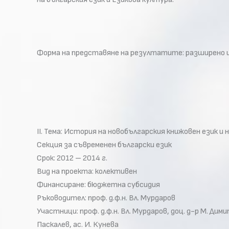
Форма на представяне на резултатите: разширено из
II. Тема: История на новобългарския книжовен език и
Секция за съвременен български език
Срок: 2012 – 2014 г.
Вид на проекта: колективен
Финансиране: бюджетна субсидия
Ръководител: проф. д.ф.н. Вл. Мурдаров
Участници: проф. д.ф.н. Вл. Мурдаров, доц. д-р М. Димитр
Паскалев, ас. И. Кунева