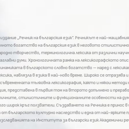
здание „Речник на българския език”. Речникът е най-мащабни
калното богатство на българския език в неговото стилистично 
родно творчество, терминологична лексика от различни научни 
заглавни думи. Хронологичната рамка на лексикографското опис
динамиката в българското словно богатство – наред с лексик
ексика, навлязла в езика в най-ново време. Широко се отразява
съвременната тълковна лексикография, както и някои методи 
ия, представена в първия том на второто допълнено и преработ
ичните, стилистичните и функционалните особености на дум
ного широк кръг ползватели. Създаването на Речника е принос 
 от българското културно наследство и една от най-ярките п
следванията на Института за български език Академични речн