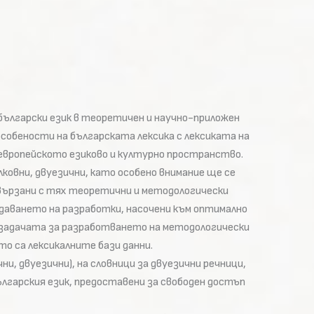
ългарски език в теоретичен и научно-приложен
обености на българската лексика с лексиката на
 европейското езиково и културно пространство.
ковни, двуезични, като особено внимание ще се
 свързани с тях теоретични и методологически
ъздаването на разработки, насочени към оптимално
и задачата за разработването на методологически
то са лексикалните бази данни.
и, двуезични), на словници за двуезични речници,
ългарския език, предоставени за свободен достъп