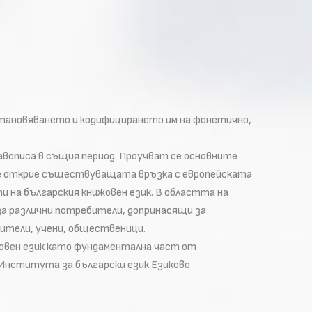
установяването и кодифицирането им на фонетично,
авописа в същия период. Проучват се основните
а се открие съществуващата връзка с европейската
и на българския книжовен език. В областта на
 за различни потребители, допринасящи за
ители, учени, общественици.
жовен език като фундаментална част от
Института за български език Езиково