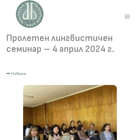
Skip
to
content
Main
Men
Пролетен лингвистичен
семинар – 4 април 2024 г.
➥ Новина