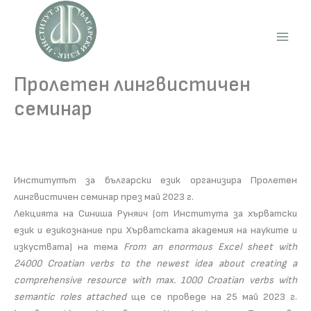
Skip
to
content
Main
Men
Пролетен лингвистичен
семинар
Институтът за български език организира Пролетен
лингвистичен семинар през май 2023 г.
Лекцията на Синиша Руняич (от Института за хърватски
език и езикознание при Хърватската академия на науките и
изкуствата) на тема
From an enormous Excel sheet with
24000 Croatian verbs to the newest idea about creating a
comprehensive resource with max. 1000 Croatian verbs with
semantic roles attached
ще се проведе на 25 май 2023 г.