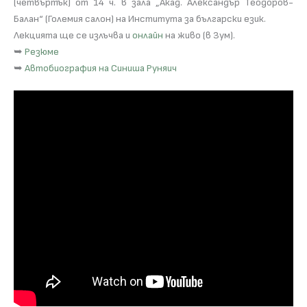
(четвъртък) от 14 ч. в зала „Акад. Александър Теодоров-
Балан“ (Големия салон) на Института за български език.
Лекцията ще се излъчва и
онлайн
на живо (в Зум).
➥
Резюме
➥
Автобиография на Синиша Руняич